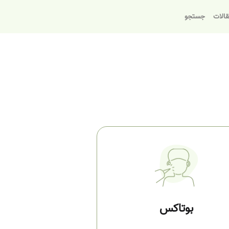
الات
جستجو
بوتاکس