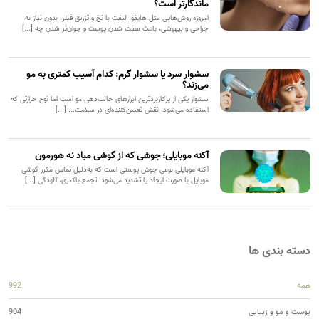
ماندگارتر است؟
امروزه روش‌هایی مثل هایفو، لیفت با نخ و تزریق فیلر، بدون نیاز به
جراحی و بیهوشی، باعث سفت شدن پوست و جوان‌تر شدن چه [...]
سشوار سرد یا سشوار گرم: کدام آسیب کمتری به مو
می‌زند؟
سشوار یکی از پرکاربردترین ابزارهای حالت‌دهی مو است اما نوع حرارتی که
استفاده می‌شود، نقش تعیین‌کننده‌ای در سلامت... [...]
آکنه موبایلی؛ جوشی که از گوشی میاد نه هورمون
آکنه موبایلی نوعی جوش پوستی است که به‌دلیل تماس مکرر گوشی
موبایل با صورت ایجاد یا تشدید می‌شود. تجمع باکتری، آلودگی [...]
دسته بندی ها
همه
992
پوست و مو و زیبایی
904