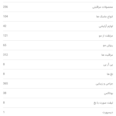
محصولات مراقبتی
256
انواع ماسک ها
104
لوازم آرایشی
42
مرابقت از مو
121
ریزش مو
65
مراقبت ها
312
پی آر پی
8
نخ ها
8
جراحی و زیبایی
365
بوتاکس
38
لیفت صورت با نخ
8
دیسپورت
1