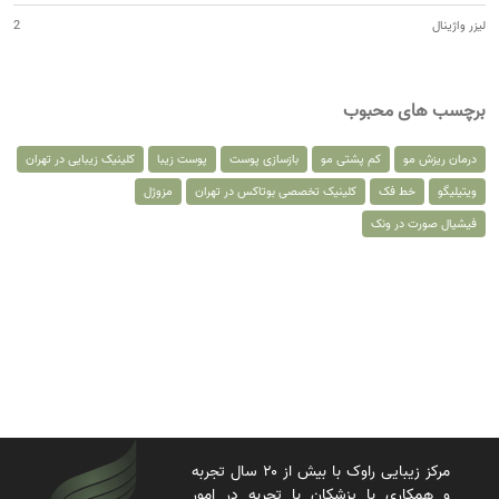
لیزر واژینال
2
برچسب های محبوب
درمان ریزش مو
کم پشتی مو
بازسازی پوست
پوست زیبا
کلینیک زیبایی در تهران
ویتیلیگو
خط فک
کلینیک تخصصی بوتاکس در تهران
مزوژل
فیشیال صورت در ونک
مرکز زیبایی راوک با بیش از ۲۰ سال تجربه
و همکاری با پزشکان با تجربه در امور