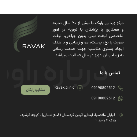
مرکز زیبایی راوک با بیش از ۲۰ سال تجربه
و همکاری با پزشکان با تجربه در امور
تخصصی لیفت بینی بدون جراحی، لیفت
صورت با نخ، پوست، مو و زیبایی و با هدف
ایجاد بستری مناسب جهت خدمت رسانی
به زیباجویان عزیز در حال فعالیت میباشد.
تماس با ما
Ravak.clinic
09190802512
مشاوره رایگان
09190802512
خیابان ملاصدرا، ابتدای اتوبان کردستان (ضلع شمالی) ، کوچه فرشید،
پلاک ۴ واحد ۲