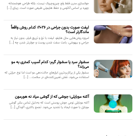
جوانسازی مدرن فقط رفع چین‌وچروک نیست، بلکه طراحی هوشمندانه
چهره بر اساس آناتومی و حفظ هارمونی طبیعی صورت است. زیبای [...]
لیفت صورت بدون جراحی در ۲۰۲۶؛ کدام روش واقعاً
ماندگارتر است؟
امروزه روش‌هایی مثل هایفو، لیفت با نخ و تزریق فیلر، بدون نیاز به
جراحی و بیهوشی، باعث سفت شدن پوست و جوان‌تر شدن چه [...]
سشوار سرد یا سشوار گرم: کدام آسیب کمتری به مو
می‌زند؟
سشوار یکی از پرکاربردترین ابزارهای حالت‌دهی مو است اما نوع حرارتی که
استفاده می‌شود، نقش تعیین‌کننده‌ای در سلامت... [...]
آکنه موبایلی؛ جوشی که از گوشی میاد نه هورمون
آکنه موبایلی نوعی جوش پوستی است که به‌دلیل تماس مکرر گوشی
موبایل با صورت ایجاد یا تشدید می‌شود. تجمع باکتری، آلودگی [...]