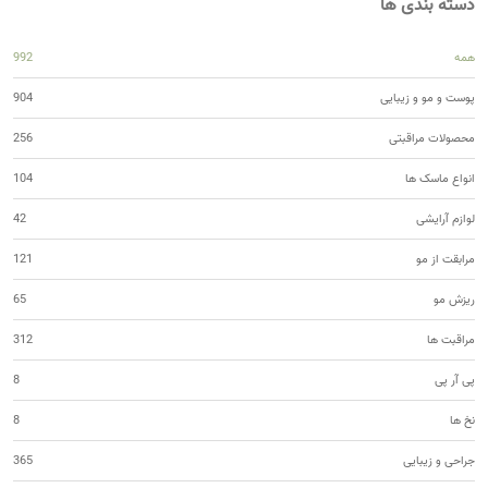
دسته بندی ها
همه
992
پوست و مو و زیبایی
904
محصولات مراقبتی
256
انواع ماسک ها
104
لوازم آرایشی
42
مرابقت از مو
121
ریزش مو
65
مراقبت ها
312
پی آر پی
8
نخ ها
8
جراحی و زیبایی
365