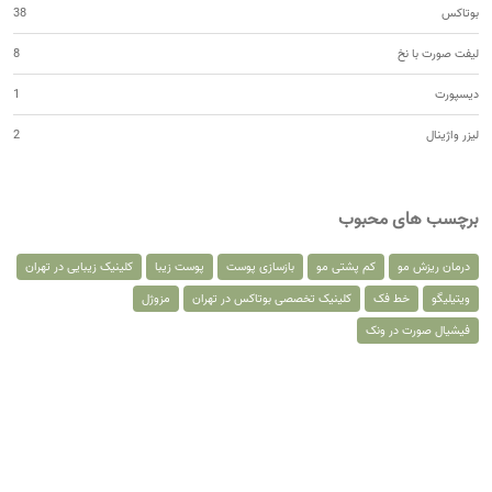
بوتاکس
38
لیفت صورت با نخ
8
دیسپورت
1
لیزر واژینال
2
برچسب های محبوب
درمان ریزش مو
کم پشتی مو
بازسازی پوست
پوست زیبا
کلینیک زیبایی در تهران
ویتیلیگو
خط فک
کلینیک تخصصی بوتاکس در تهران
مزوژل
فیشیال صورت در ونک