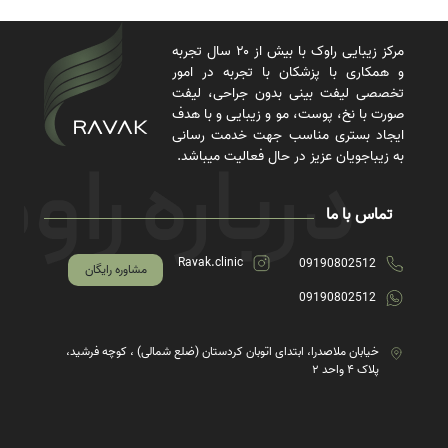
مرکز زیبایی راوک با بیش از ۲۰ سال تجربه
و همکاری با پزشکان با تجربه در امور
تخصصی لیفت بینی بدون جراحی، لیفت
صورت با نخ، پوست، مو و زیبایی و با هدف
ایجاد بستری مناسب جهت خدمت رسانی
به زیباجویان عزیز در حال فعالیت میباشد.
تماس با ما
Ravak.clinic
09190802512
مشاوره رایگان
09190802512
خیابان ملاصدرا، ابتدای اتوبان کردستان (ضلع شمالی) ، کوچه فرشید،
پلاک ۴ واحد ۲