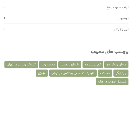
لیفت صورت با نخ
8
دیسپورت
1
لیزر واژینال
2
برچسب های محبوب
درمان ریزش مو
کم پشتی مو
بازسازی پوست
پوست زیبا
کلینیک زیبایی در تهران
ویتیلیگو
خط فک
کلینیک تخصصی بوتاکس در تهران
مزوژل
فیشیال صورت در ونک