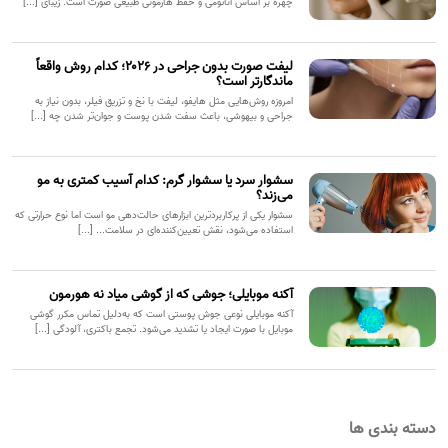
چهره بر اساس آناتومی و حفظ هارمونی طبیعی صورت است. زیبای [...]
لیفت صورت بدون جراحی در ۲۰۲۶؛ کدام روش واقعاً
ماندگارتر است؟
امروزه روش‌هایی مثل هایفو، لیفت با نخ و تزریق فیلر، بدون نیاز به
جراحی و بیهوشی، باعث سفت شدن پوست و جوان‌تر شدن چه [...]
سشوار سرد یا سشوار گرم: کدام آسیب کمتری به مو
می‌زند؟
سشوار یکی از پرکاربردترین ابزارهای حالت‌دهی مو است اما نوع حرارتی که
استفاده می‌شود، نقش تعیین‌کننده‌ای در سلامت... [...]
آکنه موبایلی؛ جوشی که از گوشی میاد نه هورمون
آکنه موبایلی نوعی جوش پوستی است که به‌دلیل تماس مکرر گوشی
موبایل با صورت ایجاد یا تشدید می‌شود. تجمع باکتری، آلودگی [...]
دسته بندی ها