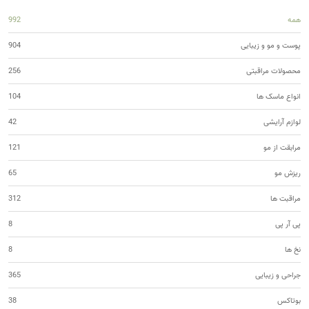
همه
992
پوست و مو و زیبایی
904
محصولات مراقبتی
256
انواع ماسک ها
104
لوازم آرایشی
42
مرابقت از مو
121
ریزش مو
65
مراقبت ها
312
پی آر پی
8
نخ ها
8
جراحی و زیبایی
365
بوتاکس
38