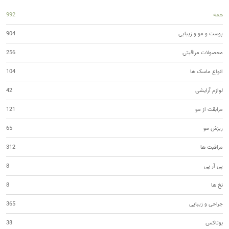
همه
992
پوست و مو و زیبایی
904
محصولات مراقبتی
256
انواع ماسک ها
104
لوازم آرایشی
42
مرابقت از مو
121
ریزش مو
65
مراقبت ها
312
پی آر پی
8
نخ ها
8
جراحی و زیبایی
365
بوتاکس
38