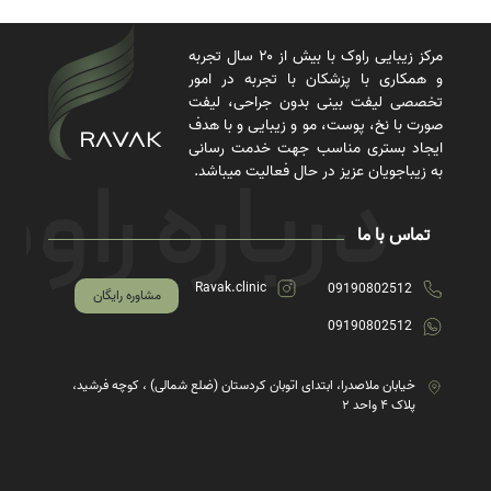
مرکز زیبایی راوک با بیش از ۲۰ سال تجربه
و همکاری با پزشکان با تجربه در امور
تخصصی لیفت بینی بدون جراحی، لیفت
صورت با نخ، پوست، مو و زیبایی و با هدف
ایجاد بستری مناسب جهت خدمت رسانی
به زیباجویان عزیز در حال فعالیت میباشد.
تماس با ما
Ravak.clinic
09190802512
مشاوره رایگان
09190802512
خیابان ملاصدرا، ابتدای اتوبان کردستان (ضلع شمالی) ، کوچه فرشید،
پلاک ۴ واحد ۲