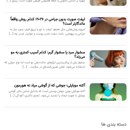
چهره بر اساس آناتومی و حفظ هارمونی طبیعی صورت است. زیبای [...]
لیفت صورت بدون جراحی در ۲۰۲۶؛ کدام روش واقعاً
ماندگارتر است؟
امروزه روش‌هایی مثل هایفو، لیفت با نخ و تزریق فیلر، بدون نیاز به
جراحی و بیهوشی، باعث سفت شدن پوست و جوان‌تر شدن چه [...]
سشوار سرد یا سشوار گرم: کدام آسیب کمتری به مو
می‌زند؟
سشوار یکی از پرکاربردترین ابزارهای حالت‌دهی مو است اما نوع حرارتی که
استفاده می‌شود، نقش تعیین‌کننده‌ای در سلامت... [...]
آکنه موبایلی؛ جوشی که از گوشی میاد نه هورمون
آکنه موبایلی نوعی جوش پوستی است که به‌دلیل تماس مکرر گوشی
موبایل با صورت ایجاد یا تشدید می‌شود. تجمع باکتری، آلودگی [...]
دسته بندی ها