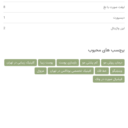
لیفت صورت با نخ
8
دیسپورت
1
لیزر واژینال
2
برچسب های محبوب
درمان ریزش مو
کم پشتی مو
بازسازی پوست
پوست زیبا
کلینیک زیبایی در تهران
ویتیلیگو
خط فک
کلینیک تخصصی بوتاکس در تهران
مزوژل
فیشیال صورت در ونک