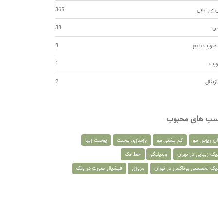
 و زیبایی
365
کس
38
صورت با نخ
8
ورت
1
اژینال
2
سب های محبوب
ان ریزش مو
کم پشتی مو
بازسازی پوست
پوست زیبا
یک زیبایی در تهران
ویتیلیگو
خط فک
نیک تخصصی بوتاکس در تهران
مزوژل
فیشیال صورت در ونک