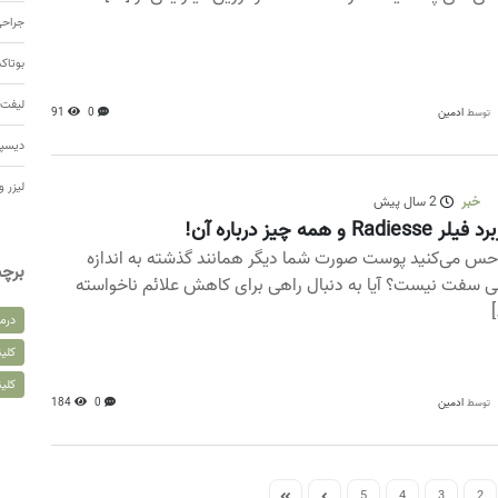
جراحی
بوتا
لیفت 
ادمین
0
91
توسط
دیسپ
لیزر و
خبر
2 سال پیش
ر Radiesse و همه چیز درباره آن!
 حس می‌کنید پوست صورت شما دیگر همانند گذشته به اندازه
برچ
ی سفت نیست؟ آیا به دنبال راهی برای کاهش علائم ناخواسته
[
درم
کلین
کلی
ادمین
0
184
توسط
5
4
3
2