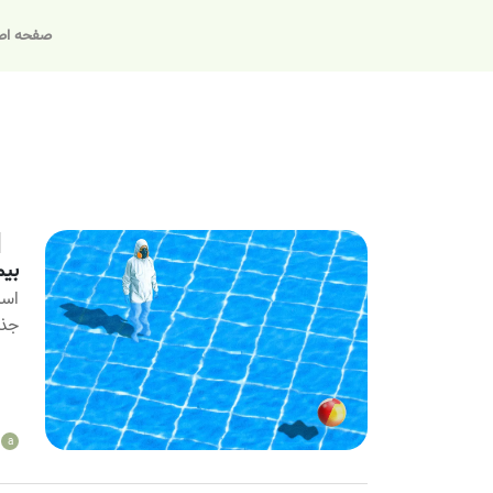
صفحه اص
بیم
است
جذا
a