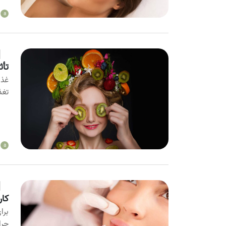
a
تأث
غذا
تغذ
a
کاربرد فیل
برا
جرا