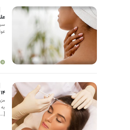
علل
سیا
عوا
a
۱۴ نکته که پس از جلسات مزوتراپی باید به آنها توجه کنید.
مزو
به 
...]