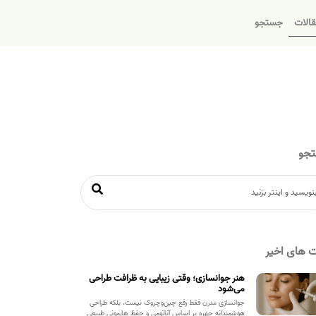
الات
جستجو
جو
 های اخیر
هنر جوانسازی؛ وقتی زیبایی به ظرافت طراحی
می‌شود
جوانسازی مدرن فقط رفع چین‌وچروک نیست، بلکه طراحی
هوشمندانه چهره بر اساس آناتومی و حفظ هارمونی طبیعی