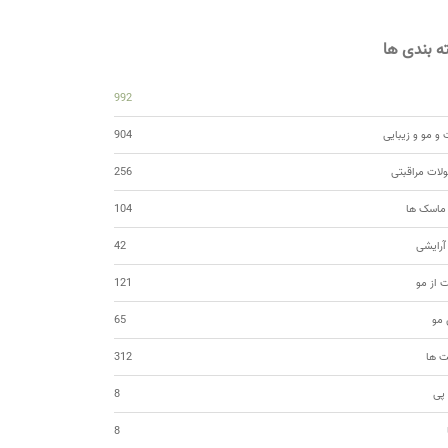
 بندی ها
992
و مو و زیبایی
904
ات مراقبتی
256
 ماسک ها
104
 آرایشی
42
ت از مو
121
مو
65
ت ها
312
 پی
8
8