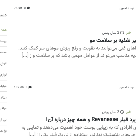
ادمین
0
76
توسط
دسته
همه
خبر
2 سال پیش
یر تغذیه بر سلامت مو
پوست 
های غنی می‌توانند به تقویت و رفع ریزش موهای سر کمک کنند.
محصول
یه مناسب می‌تواند از عوامل مهمی باشد که بر سلامت و ز [...]
انواع
لوازم
مرابق
ادمین
0
102
توسط
ریزش 
مراقب
خبر
2 سال پیش
ر Revanesse و همه چیز درباره آن!
پی آر
ی افرادی که به زیبایی پوست خود اهمیت می‌دهند و تمایلی به
نخ ها
حی‌های پلاستیک ندارند، استفاده از تزریق فیلر یکی از [...]