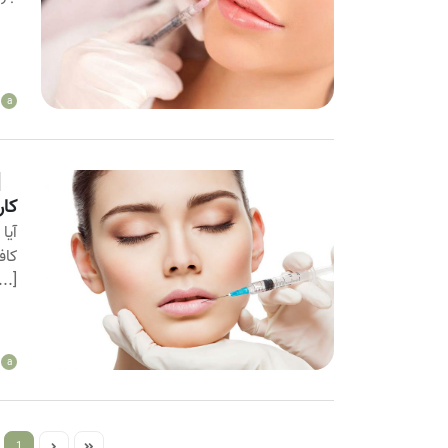
a
کاربرد فیل
آیا
کاف
...]
a
1