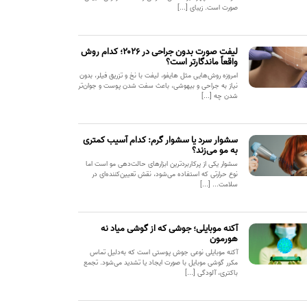
صورت است. زیبای [...]
لیفت صورت بدون جراحی در ۲۰۲۶؛ کدام روش
واقعاً ماندگارتر است؟
امروزه روش‌هایی مثل هایفو، لیفت با نخ و تزریق فیلر، بدون
نیاز به جراحی و بیهوشی، باعث سفت شدن پوست و جوان‌تر
شدن چه [...]
سشوار سرد یا سشوار گرم: کدام آسیب کمتری
به مو می‌زند؟
سشوار یکی از پرکاربردترین ابزارهای حالت‌دهی مو است اما
نوع حرارتی که استفاده می‌شود، نقش تعیین‌کننده‌ای در
سلامت... [...]
آکنه موبایلی؛ جوشی که از گوشی میاد نه
هورمون
آکنه موبایلی نوعی جوش پوستی است که به‌دلیل تماس
مکرر گوشی موبایل با صورت ایجاد یا تشدید می‌شود. تجمع
باکتری، آلودگی [...]