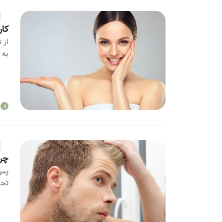
کاربرد Massport
از 
به 
a
چرا
پس 
تحو