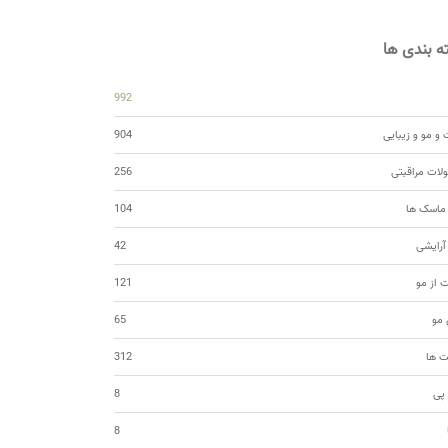
 بندی ها
992
و مو و زیبایی
904
ات مراقبتی
256
 ماسک ها
104
 آرایشی
42
ت از مو
121
مو
65
ت ها
312
 پی
8
8