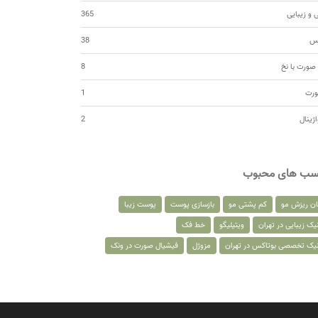
 و زیبایی
365
کس
38
صورت با نخ
8
ورت
1
اژینال
2
سب های محبوب
ان ریزش مو
کم پشتی مو
بازسازی پوست
پوست زیبا
یک زیبایی در تهران
ویتیلیگو
خط فک
نیک تخصصی بوتاکس در تهران
مزوژل
فیشیال صورت در ونک