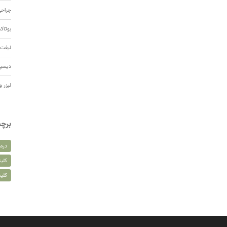
جراحی
بوتا
لیفت 
دیسپ
لیزر و
برچ
درم
کلین
کلی