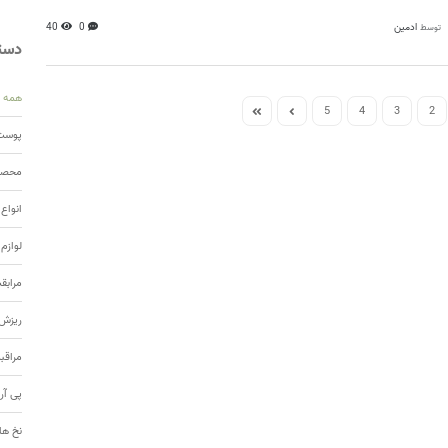
ادمین
0
40
توسط
دسته
همه
5
4
3
2
پوست 
محصول
انواع
لوازم
مرابق
ریزش 
مراقب
پی آر
نخ ها