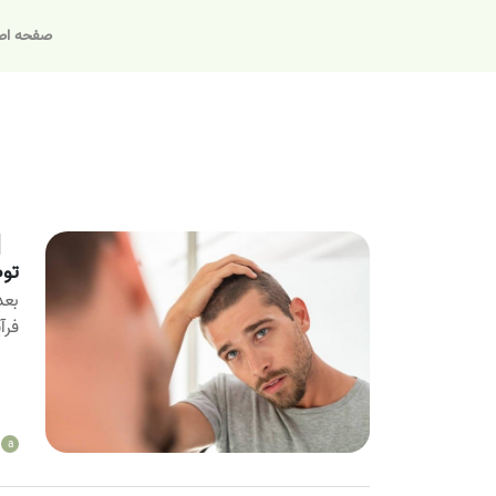
صفحه اص
توص
بعد
فرآ
a