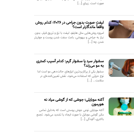
صورت است. زیبای [...]
لیفت صورت بدون جراحی در ۲۰۲۶؛ کدام روش
واقعاً ماندگارتر است؟
امروزه روش‌هایی مثل هایفو، لیفت با نخ و تزریق فیلر، بدون
نیاز به جراحی و بیهوشی، باعث سفت شدن پوست و جوان‌تر
شدن چه [...]
سشوار سرد یا سشوار گرم: کدام آسیب کمتری
به مو می‌زند؟
سشوار یکی از پرکاربردترین ابزارهای حالت‌دهی مو است اما
نوع حرارتی که استفاده می‌شود، نقش تعیین‌کننده‌ای در
سلامت... [...]
آکنه موبایلی؛ جوشی که از گوشی میاد نه
هورمون
آکنه موبایلی نوعی جوش پوستی است که به‌دلیل تماس
مکرر گوشی موبایل با صورت ایجاد یا تشدید می‌شود. تجمع
باکتری، آلودگی [...]