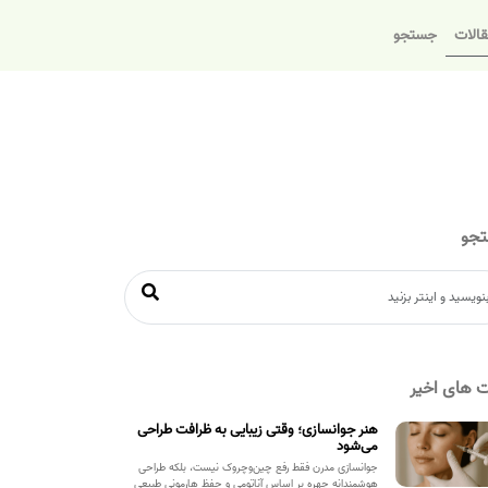
الات
جستجو
جو
 های اخیر
هنر جوانسازی؛ وقتی زیبایی به ظرافت طراحی
می‌شود
جوانسازی مدرن فقط رفع چین‌وچروک نیست، بلکه طراحی
هوشمندانه چهره بر اساس آناتومی و حفظ هارمونی طبیعی