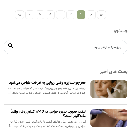
5
4
3
2
1
جستجو
پست های اخیر
هنر جوانسازی؛ وقتی زیبایی به ظرافت طراحی می‌شود
جوانسازی مدرن فقط رفع چین‌وچروک نیست، بلکه طراحی هوشمندانه
چهره بر اساس آناتومی و حفظ هارمونی طبیعی صورت است. زیبای [...]
لیفت صورت بدون جراحی در ۲۰۲۶؛ کدام روش واقعاً
ماندگارتر است؟
امروزه روش‌هایی مثل هایفو، لیفت با نخ و تزریق فیلر، بدون نیاز به
جراحی و بیهوشی، باعث سفت شدن پوست و جوان‌تر شدن چه [...]