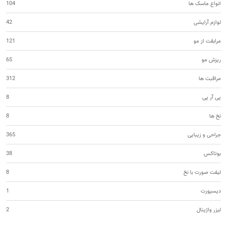
انواع ماسک ها
104
لوازم آرایشی
42
مرابقت از مو
121
ریزش مو
65
مراقبت ها
312
پی آر پی
8
نخ ها
8
جراحی و زیبایی
365
بوتاکس
38
لیفت صورت با نخ
8
دیسپورت
1
لیزر واژینال
2