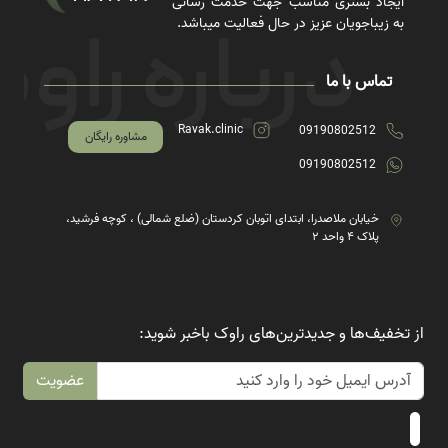
ایجاد بستری مناسب جهت خدمت رسانی
به زیباجویان عزیز در حال فعالیت میباشد.
تماس با ما
Ravak.clinic
09190802512
مشاوره رایگان
09190802512
خیابان ملاصدرا، ابتدای اتوبان کردستان (ضلع شمالی) ، کوچه فرشید،
پلاک ۴ واحد ۲
از تخفیف‌ها و جدیدترین‌های راوک باخبر شوید:
عضویت