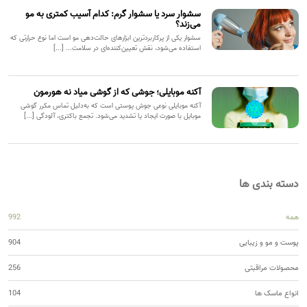
سشوار سرد یا سشوار گرم: کدام آسیب کمتری به مو
می‌زند؟
سشوار یکی از پرکاربردترین ابزارهای حالت‌دهی مو است اما نوع حرارتی که
استفاده می‌شود، نقش تعیین‌کننده‌ای در سلامت... [...]
آکنه موبایلی؛ جوشی که از گوشی میاد نه هورمون
آکنه موبایلی نوعی جوش پوستی است که به‌دلیل تماس مکرر گوشی
موبایل با صورت ایجاد یا تشدید می‌شود. تجمع باکتری، آلودگی [...]
دسته بندی ها
همه
992
پوست و مو و زیبایی
904
محصولات مراقبتی
256
انواع ماسک ها
104