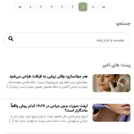
5
4
3
2
1
جستجو
پست های اخیر
هنر جوانسازی؛ وقتی زیبایی به ظرافت طراحی می‌شود
جوانسازی مدرن فقط رفع چین‌وچروک نیست، بلکه طراحی هوشمندانه
چهره بر اساس آناتومی و حفظ هارمونی طبیعی صورت است. زیبای [...]
لیفت صورت بدون جراحی در ۲۰۲۶؛ کدام روش واقعاً
ماندگارتر است؟
امروزه روش‌هایی مثل هایفو، لیفت با نخ و تزریق فیلر، بدون نیاز به
جراحی و بیهوشی، باعث سفت شدن پوست و جوان‌تر شدن چه [...]