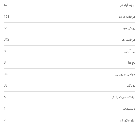
لوازم آرایشی
42
مرابقت از مو
121
ریزش مو
65
مراقبت ها
312
پی آر پی
8
نخ ها
8
جراحی و زیبایی
365
بوتاکس
38
لیفت صورت با نخ
8
دیسپورت
1
لیزر واژینال
2