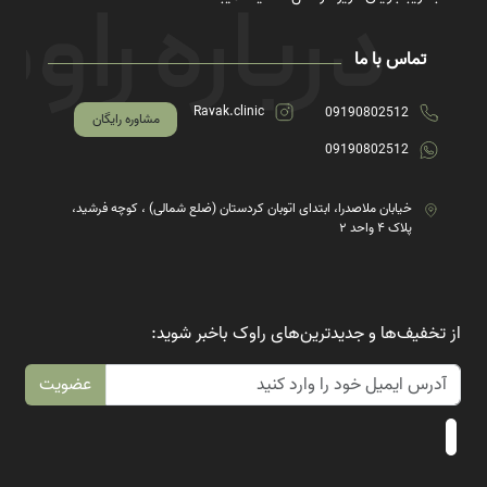
تماس با ما
Ravak.clinic
09190802512
مشاوره رایگان
09190802512
خیابان ملاصدرا، ابتدای اتوبان کردستان (ضلع شمالی) ، کوچه فرشید،
پلاک ۴ واحد ۲
از تخفیف‌ها و جدیدترین‌های راوک باخبر شوید:
عضویت