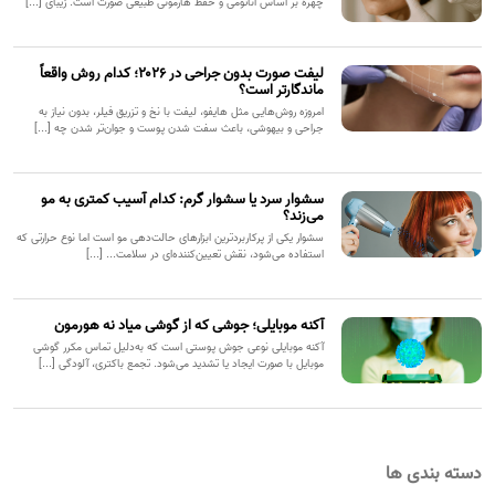
چهره بر اساس آناتومی و حفظ هارمونی طبیعی صورت است. زیبای [...]
لیفت صورت بدون جراحی در ۲۰۲۶؛ کدام روش واقعاً
ماندگارتر است؟
امروزه روش‌هایی مثل هایفو، لیفت با نخ و تزریق فیلر، بدون نیاز به
جراحی و بیهوشی، باعث سفت شدن پوست و جوان‌تر شدن چه [...]
سشوار سرد یا سشوار گرم: کدام آسیب کمتری به مو
می‌زند؟
سشوار یکی از پرکاربردترین ابزارهای حالت‌دهی مو است اما نوع حرارتی که
استفاده می‌شود، نقش تعیین‌کننده‌ای در سلامت... [...]
آکنه موبایلی؛ جوشی که از گوشی میاد نه هورمون
آکنه موبایلی نوعی جوش پوستی است که به‌دلیل تماس مکرر گوشی
موبایل با صورت ایجاد یا تشدید می‌شود. تجمع باکتری، آلودگی [...]
دسته بندی ها