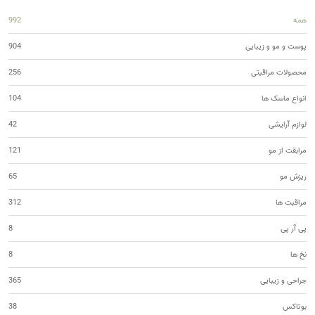
همه
992
پوست و مو و زیبایی
904
محصولات مراقبتی
256
انواع ماسک ها
104
لوازم آرایشی
42
مرابقت از مو
121
ریزش مو
65
مراقبت ها
312
پی آر پی
8
نخ ها
8
جراحی و زیبایی
365
بوتاکس
38