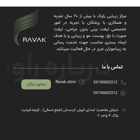
مرکز زیبایی راوک با بیش از ۲۰ سال تجربه
و همکاری با پزشکان با تجربه در امور
تخصصی لیفت بینی بدون جراحی، لیفت
صورت با نخ، پوست، مو و زیبایی و با هدف
ایجاد بستری مناسب جهت خدمت رسانی
به زیباجویان عزیز در حال فعالیت میباشد.
تماس با ما
Ravak.clinic
09190802512
مشاوره رایگان
09190802512
خیابان ملاصدرا، ابتدای اتوبان کردستان (ضلع شمالی) ، کوچه فرشید،
پلاک ۴ واحد ۲