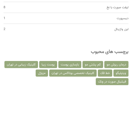
لیفت صورت با نخ
8
دیسپورت
1
لیزر واژینال
2
برچسب های محبوب
درمان ریزش مو
کم پشتی مو
بازسازی پوست
پوست زیبا
کلینیک زیبایی در تهران
ویتیلیگو
خط فک
کلینیک تخصصی بوتاکس در تهران
مزوژل
فیشیال صورت در ونک