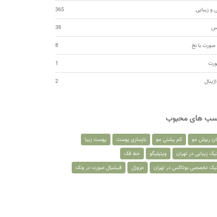
 و زیبایی
365
کس
38
صورت با نخ
8
ورت
1
اژینال
2
سب های محبوب
ان ریزش مو
کم پشتی مو
بازسازی پوست
پوست زیبا
یک زیبایی در تهران
ویتیلیگو
خط فک
نیک تخصصی بوتاکس در تهران
مزوژل
فیشیال صورت در ونک