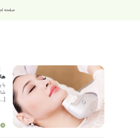
صفحه اص
ها
با 
شاد
...]
a