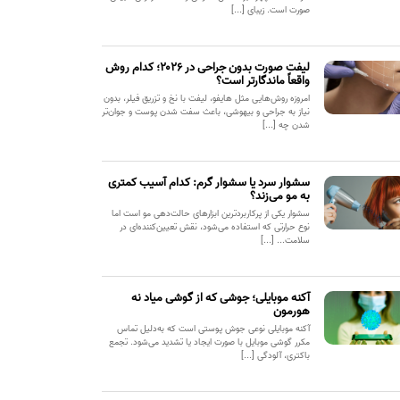
صورت است. زیبای [...]
لیفت صورت بدون جراحی در ۲۰۲۶؛ کدام روش
واقعاً ماندگارتر است؟
امروزه روش‌هایی مثل هایفو، لیفت با نخ و تزریق فیلر، بدون
نیاز به جراحی و بیهوشی، باعث سفت شدن پوست و جوان‌تر
شدن چه [...]
سشوار سرد یا سشوار گرم: کدام آسیب کمتری
به مو می‌زند؟
سشوار یکی از پرکاربردترین ابزارهای حالت‌دهی مو است اما
نوع حرارتی که استفاده می‌شود، نقش تعیین‌کننده‌ای در
سلامت... [...]
آکنه موبایلی؛ جوشی که از گوشی میاد نه
هورمون
آکنه موبایلی نوعی جوش پوستی است که به‌دلیل تماس
مکرر گوشی موبایل با صورت ایجاد یا تشدید می‌شود. تجمع
باکتری، آلودگی [...]