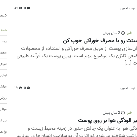
ادمین
0
39
توسط
دسته
همه
خبر
2 سال پیش
تت رو با مصرف خوراکی خوب کن
پوست 
ن‌سازی پوست از طریق مصرف خوراکی و استفاده از محصولات
محصول
عی کلاژن یک موضوع مهم است. پیری پوست یک فرآیند طبیعی
 [...]
انواع
لوازم
مرابق
ادمین
0
19
توسط
ریزش 
مراقب
خبر
2 سال پیش
یر الودگی هوا بر روی پوست
پی آر
دگی هوا به عنوان یک چالش جدی در زمینه محیط زیست و
نخ ها
اشت شناخته می‌شود که اثرات آن به سلامت انسان‌ها در سرتاسر