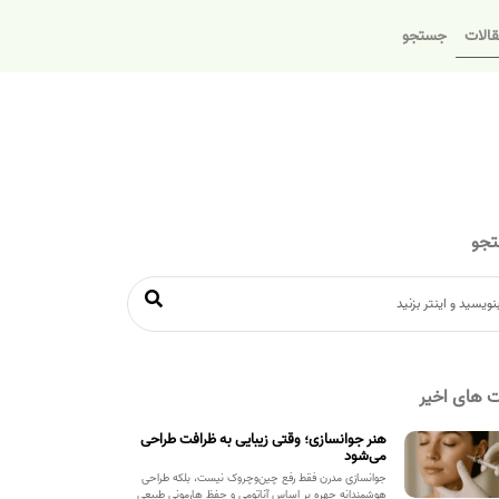
الات
جستجو
جو
 های اخیر
هنر جوانسازی؛ وقتی زیبایی به ظرافت طراحی
می‌شود
جوانسازی مدرن فقط رفع چین‌وچروک نیست، بلکه طراحی
هوشمندانه چهره بر اساس آناتومی و حفظ هارمونی طبیعی