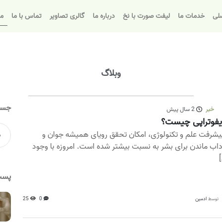
لی
خدمات ما
لیفت صورت با نخ
درباره ما
گالری تصاویر
تماس با ما
مق
وبلاگ
جست
خبر
2 سال پیش
یفوتراپی چیست؟
پیشرفت علم و تکنولوژی، امکان تحقق رویای همیشه جوان و
اب ماندن برای بشر به نسبت بیشتر شده است. امروزه با وجود
[
پست
ادمین
0
25
توسط