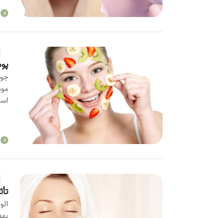
a
پوس
جوا
موض
است
a
تأث
الو
بهد