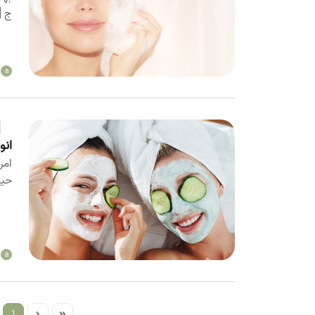
ج [.
a
ان
امر
حیا
a
1