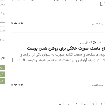
..]
جراحی
بوتا
لیفت 
ادمین
0
68
توسط
دیسپ
لیزر و
خبر
2 سال پیش
واع ماسک صورت خانگی برای روشن شدن پوست
وزه، ماسک‌های سفید کننده صورت به عنوان یکی از ابزارهای
برچ
تی در زمینه آرایش و بهداشت شناخته می‌شوند و توسط افراد [...]
درم
کلین
کلی
ادمین
0
48
توسط
5
4
3
2