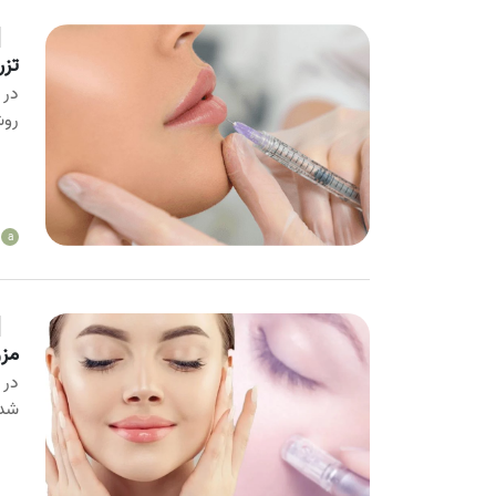
تزر
در 
روش
a
مز
در 
شده