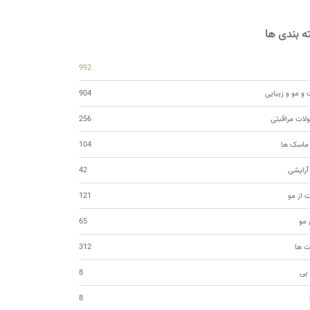
 بندی ها
992
و مو و زیبایی
904
ات مراقبتی
256
 ماسک ها
104
 آرایشی
42
ت از مو
121
مو
65
ت ها
312
 پی
8
8