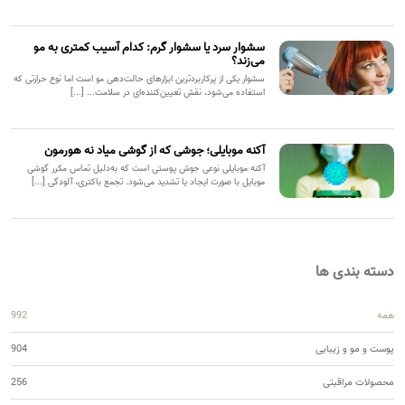
سشوار سرد یا سشوار گرم: کدام آسیب کمتری به مو
می‌زند؟
سشوار یکی از پرکاربردترین ابزارهای حالت‌دهی مو است اما نوع حرارتی که
استفاده می‌شود، نقش تعیین‌کننده‌ای در سلامت... [...]
آکنه موبایلی؛ جوشی که از گوشی میاد نه هورمون
آکنه موبایلی نوعی جوش پوستی است که به‌دلیل تماس مکرر گوشی
موبایل با صورت ایجاد یا تشدید می‌شود. تجمع باکتری، آلودگی [...]
دسته بندی ها
همه
992
پوست و مو و زیبایی
904
محصولات مراقبتی
256