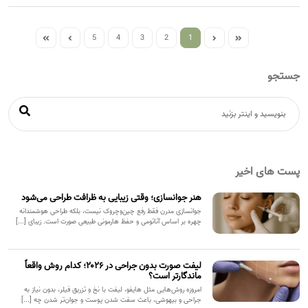
5
4
3
2
1
جستجو
پست های اخیر
هنر جوانسازی؛ وقتی زیبایی به ظرافت طراحی می‌شود
جوانسازی مدرن فقط رفع چین‌وچروک نیست، بلکه طراحی هوشمندانه
چهره بر اساس آناتومی و حفظ هارمونی طبیعی صورت است. زیبای [...]
لیفت صورت بدون جراحی در ۲۰۲۶؛ کدام روش واقعاً
ماندگارتر است؟
امروزه روش‌هایی مثل هایفو، لیفت با نخ و تزریق فیلر، بدون نیاز به
جراحی و بیهوشی، باعث سفت شدن پوست و جوان‌تر شدن چه [...]