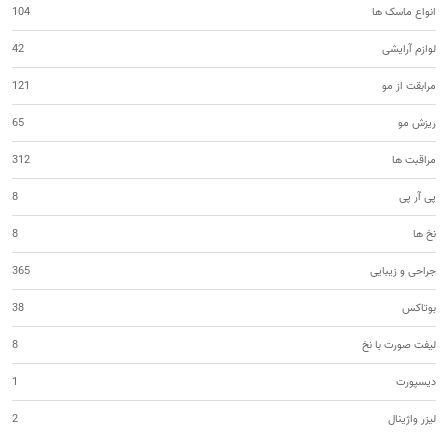
انواع ماسک ها
104
لوازم آرایشی
42
مرابقت از مو
121
ریزش مو
65
مراقبت ها
312
پی آر پی
8
نخ ها
8
جراحی و زیبایی
365
بوتاکس
38
لیفت صورت با نخ
8
دیسپورت
1
لیزر واژینال
2