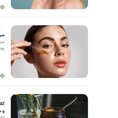
a
سرم
سرم
پوس
a
کلا
و م
کلا