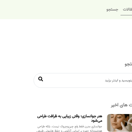
الات
جستجو
جو
 های اخیر
هنر جوانسازی؛ وقتی زیبایی به ظرافت طراحی
می‌شود
جوانسازی مدرن فقط رفع چین‌وچروک نیست، بلکه طراحی
هوشمندانه چهره بر اساس آناتومی و حفظ هارمونی طبیعی