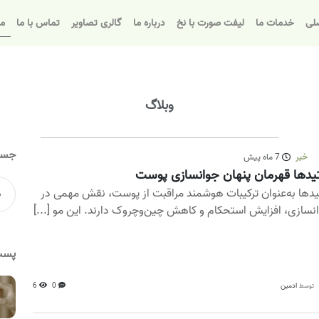
لی
خدمات ما
لیفت صورت با نخ
درباره ما
گالری تصاویر
تماس با ما
مق
وبلاگ
جست
خبر
7 ماه پیش
یدها قهرمان پنهان جوانسازی پوست
یدها به‌عنوان ترکیبات هوشمند مراقبت از پوست، نقش مهمی در
نسازی، افزایش استحکام و کاهش چین‌وچروک دارند. این مو [...]
پست
ادمین
0
6
توسط