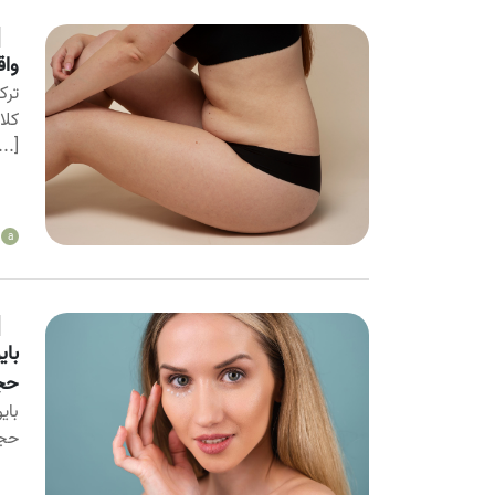
واق
ترک
کلا
...]
a
بای
حج
بای
حجم