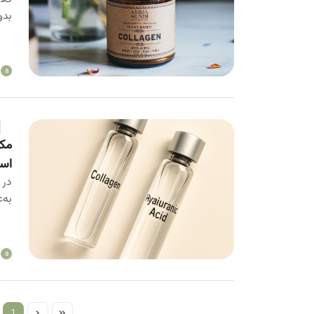
بدو
a
مکم
اس
در 
به‌
a
1