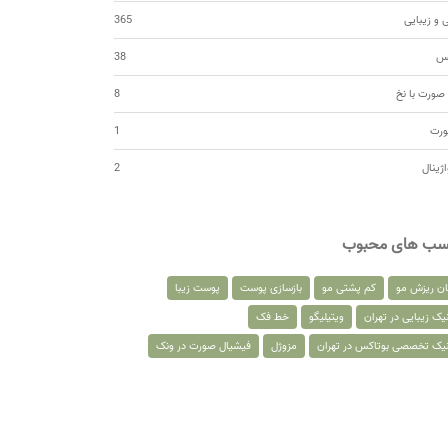
 و زیبایی
365
کس
38
صورت با نخ
8
ورت
1
اژینال
2
سب های محبوب
ان ریزش مو
کم پشتی مو
بازسازی پوست
پوست زیبا
یک زیبایی در تهران
ویتیلیگو
خط فک
نیک تخصصی بوتاکس در تهران
مزوژل
فیشیال صورت در ونک