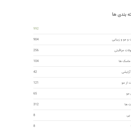
 بندی ها
992
و مو و زیبایی
904
ات مراقبتی
256
 ماسک ها
104
 آرایشی
42
ت از مو
121
مو
65
ت ها
312
 پی
8
8