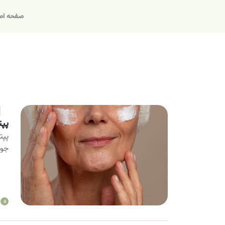
صفحه اص
پپت
پپت
جوا
a