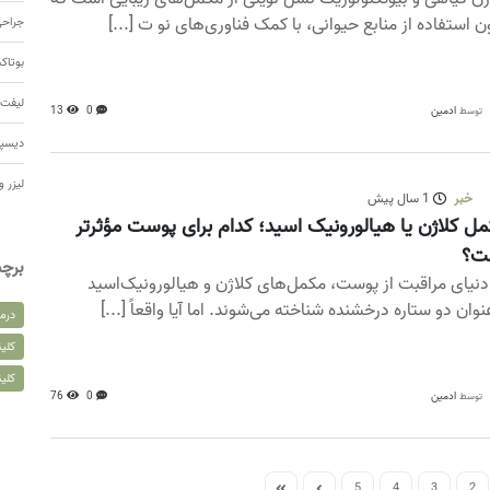
ن استفاده از منابع حیوانی، با کمک فناوری‌های نو ت [...]
جراحی
بوتا
لیفت 
ادمین
0
13
توسط
دیسپ
لیزر و
خبر
1 سال پیش
ل کلاژن یا هیالورونیک اسید؛ کدام برای پوست مؤثرتر
ت؟
برچ
دنیای مراقبت از پوست، مکمل‌های کلاژن و هیالورونیک‌اسید
عنوان دو ستاره درخشنده شناخته می‌شوند. اما آیا واقعاً [...]
درم
کلین
کلی
ادمین
0
76
توسط
5
4
3
2