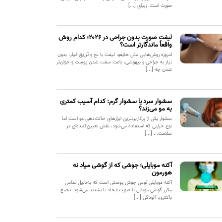
صورت است. زیبای [...]
لیفت صورت بدون جراحی در ۲۰۲۶؛ کدام روش
واقعاً ماندگارتر است؟
امروزه روش‌هایی مثل هایفو، لیفت با نخ و تزریق فیلر، بدون
نیاز به جراحی و بیهوشی، باعث سفت شدن پوست و جوان‌تر
شدن چه [...]
سشوار سرد یا سشوار گرم: کدام آسیب کمتری
به مو می‌زند؟
سشوار یکی از پرکاربردترین ابزارهای حالت‌دهی مو است اما
نوع حرارتی که استفاده می‌شود، نقش تعیین‌کننده‌ای در
سلامت... [...]
آکنه موبایلی؛ جوشی که از گوشی میاد نه
هورمون
آکنه موبایلی نوعی جوش پوستی است که به‌دلیل تماس
مکرر گوشی موبایل با صورت ایجاد یا تشدید می‌شود. تجمع
باکتری، آلودگی [...]