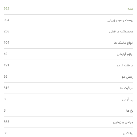
همه
992
پوست و مو و زیبایی
904
محصولات مراقبتی
256
انواع ماسک ها
104
لوازم آرایشی
42
مرابقت از مو
121
ریزش مو
65
مراقبت ها
312
پی آر پی
8
نخ ها
8
جراحی و زیبایی
365
بوتاکس
38