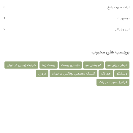
لیفت صورت با نخ
8
دیسپورت
1
لیزر واژینال
2
برچسب های محبوب
درمان ریزش مو
کم پشتی مو
بازسازی پوست
پوست زیبا
کلینیک زیبایی در تهران
ویتیلیگو
خط فک
کلینیک تخصصی بوتاکس در تهران
مزوژل
فیشیال صورت در ونک