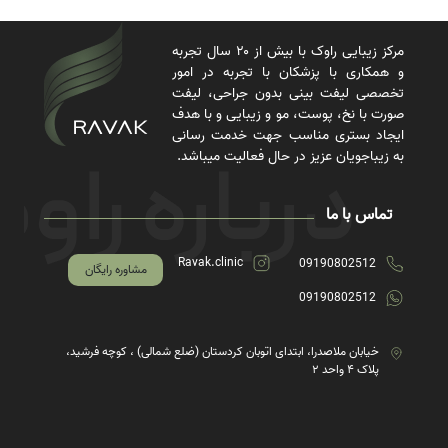
مرکز زیبایی راوک با بیش از ۲۰ سال تجربه
و همکاری با پزشکان با تجربه در امور
تخصصی لیفت بینی بدون جراحی، لیفت
صورت با نخ، پوست، مو و زیبایی و با هدف
ایجاد بستری مناسب جهت خدمت رسانی
به زیباجویان عزیز در حال فعالیت میباشد.
تماس با ما
Ravak.clinic
09190802512
مشاوره رایگان
09190802512
خیابان ملاصدرا، ابتدای اتوبان کردستان (ضلع شمالی) ، کوچه فرشید،
پلاک ۴ واحد ۲