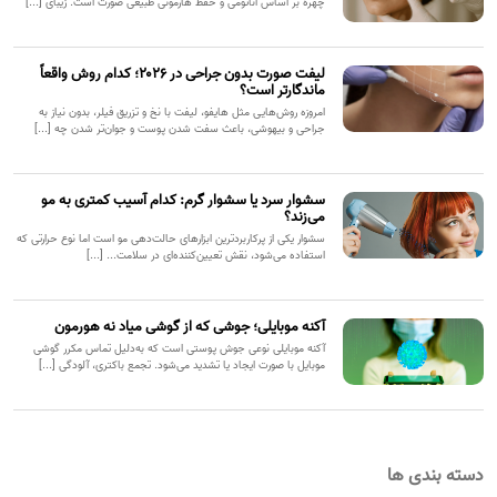
چهره بر اساس آناتومی و حفظ هارمونی طبیعی صورت است. زیبای [...]
لیفت صورت بدون جراحی در ۲۰۲۶؛ کدام روش واقعاً
ماندگارتر است؟
امروزه روش‌هایی مثل هایفو، لیفت با نخ و تزریق فیلر، بدون نیاز به
جراحی و بیهوشی، باعث سفت شدن پوست و جوان‌تر شدن چه [...]
سشوار سرد یا سشوار گرم: کدام آسیب کمتری به مو
می‌زند؟
سشوار یکی از پرکاربردترین ابزارهای حالت‌دهی مو است اما نوع حرارتی که
استفاده می‌شود، نقش تعیین‌کننده‌ای در سلامت... [...]
آکنه موبایلی؛ جوشی که از گوشی میاد نه هورمون
آکنه موبایلی نوعی جوش پوستی است که به‌دلیل تماس مکرر گوشی
موبایل با صورت ایجاد یا تشدید می‌شود. تجمع باکتری، آلودگی [...]
دسته بندی ها