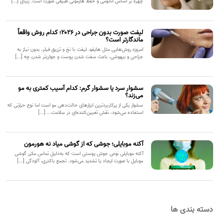
چهره بر اساس آناتومی و حفظ هارمونی طبیعی صورت است. زیبای [...]
لیفت صورت بدون جراحی در ۲۰۲۶؛ کدام روش واقعاً
ماندگارتر است؟
امروزه روش‌هایی مثل هایفو، لیفت با نخ و تزریق فیلر، بدون نیاز به
جراحی و بیهوشی، باعث سفت شدن پوست و جوان‌تر شدن چه [...]
سشوار سرد یا سشوار گرم: کدام آسیب کمتری به مو
می‌زند؟
سشوار یکی از پرکاربردترین ابزارهای حالت‌دهی مو است اما نوع حرارتی که
استفاده می‌شود، نقش تعیین‌کننده‌ای در سلامت... [...]
آکنه موبایلی؛ جوشی که از گوشی میاد نه هورمون
آکنه موبایلی نوعی جوش پوستی است که به‌دلیل تماس مکرر گوشی
موبایل با صورت ایجاد یا تشدید می‌شود. تجمع باکتری، آلودگی [...]
دسته بندی ها