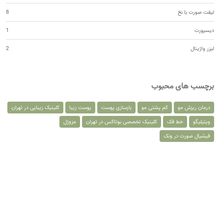
لیفت صورت با نخ
8
دیسپورت
1
لیزر واژینال
2
برچسب های محبوب
درمان ریزش مو
کم پشتی مو
بازسازی پوست
پوست زیبا
کلینیک زیبایی در تهران
ویتیلیگو
خط فک
کلینیک تخصصی بوتاکس در تهران
مزوژل
فیشیال صورت در ونک