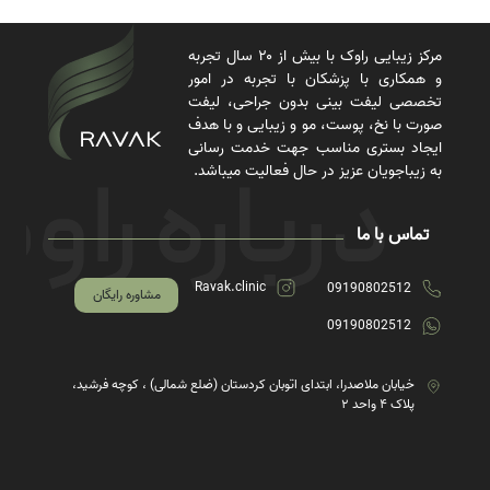
مرکز زیبایی راوک با بیش از ۲۰ سال تجربه
و همکاری با پزشکان با تجربه در امور
تخصصی لیفت بینی بدون جراحی، لیفت
صورت با نخ، پوست، مو و زیبایی و با هدف
ایجاد بستری مناسب جهت خدمت رسانی
به زیباجویان عزیز در حال فعالیت میباشد.
تماس با ما
Ravak.clinic
09190802512
مشاوره رایگان
09190802512
خیابان ملاصدرا، ابتدای اتوبان کردستان (ضلع شمالی) ، کوچه فرشید،
پلاک ۴ واحد ۲