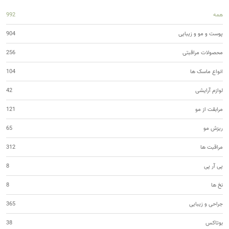
همه
992
پوست و مو و زیبایی
904
محصولات مراقبتی
256
انواع ماسک ها
104
لوازم آرایشی
42
مرابقت از مو
121
ریزش مو
65
مراقبت ها
312
پی آر پی
8
نخ ها
8
جراحی و زیبایی
365
بوتاکس
38