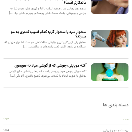
ماندگارتر است؟
امروزه روش‌هایی مثل هایفو، لیفت با نخ و تزریق فیلر، بدون نیاز به
جراحی و بیهوشی، باعث سفت شدن پوست و جوان‌تر شدن چه [...]
سشوار سرد یا سشوار گرم: کدام آسیب کمتری به مو
می‌زند؟
سشوار یکی از پرکاربردترین ابزارهای حالت‌دهی مو است اما نوع حرارتی که
استفاده می‌شود، نقش تعیین‌کننده‌ای در سلامت... [...]
آکنه موبایلی؛ جوشی که از گوشی میاد نه هورمون
آکنه موبایلی نوعی جوش پوستی است که به‌دلیل تماس مکرر گوشی
موبایل با صورت ایجاد یا تشدید می‌شود. تجمع باکتری، آلودگی [...]
دسته بندی ها
همه
992
پوست و مو و زیبایی
904