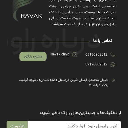
و همکاری با پزشکان با تجربه در امور
تخصصی لیفت بینی بدون جراحی، لیفت
صورت با نخ، پوست، مو و زیبایی و با هدف
ایجاد بستری مناسب جهت خدمت رسانی
به زیباجویان عزیز در حال فعالیت میباشد.
تماس با ما
Ravak.clinic
09190802512
مشاوره رایگان
09190802512
خیابان ملاصدرا، ابتدای اتوبان کردستان (ضلع شمالی) ، کوچه فرشید،
پلاک ۴ واحد ۲
از تخفیف‌ها و جدیدترین‌های راوک باخبر شوید:
عضویت