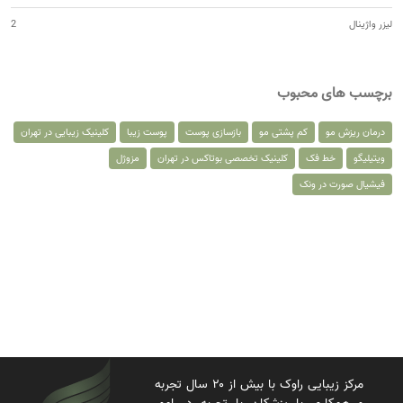
لیزر واژینال
2
برچسب های محبوب
درمان ریزش مو
کم پشتی مو
بازسازی پوست
پوست زیبا
کلینیک زیبایی در تهران
ویتیلیگو
خط فک
کلینیک تخصصی بوتاکس در تهران
مزوژل
فیشیال صورت در ونک
مرکز زیبایی راوک با بیش از ۲۰ سال تجربه