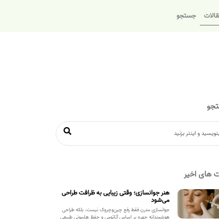
الات
جستجو
جو
 های اخیر
هنر جوانسازی؛ وقتی زیبایی به ظرافت طراحی
می‌شود
جوانسازی مدرن فقط رفع چین‌وچروک نیست، بلکه طراحی
هوشمندانه چهره بر اساس آناتومی و حفظ هارمونی طبیعی