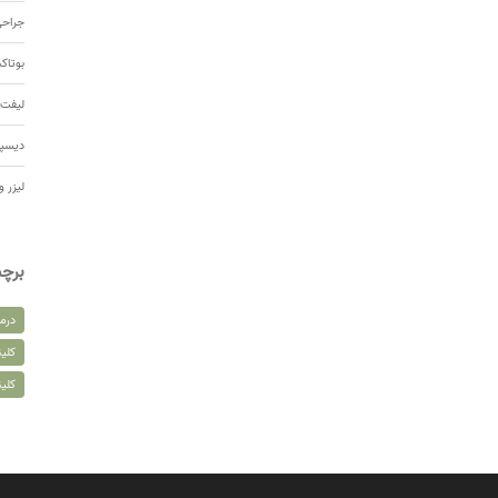
جراحی
بوتا
لیفت 
دیسپ
لیزر و
برچ
درم
کلین
کلی