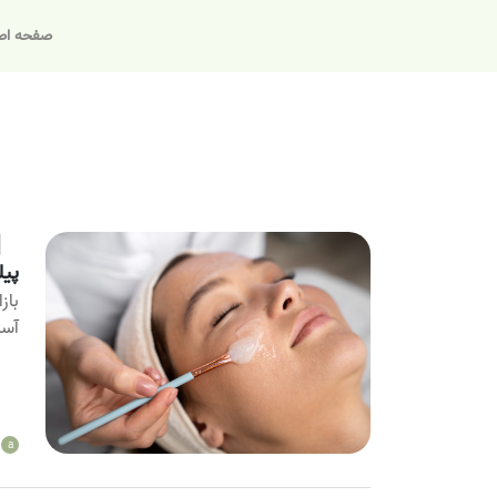
صفحه اص
پیل
باز
آسا
a