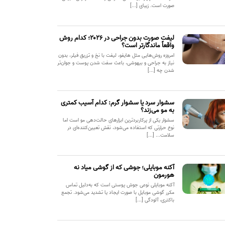
صورت است. زیبای [...]
لیفت صورت بدون جراحی در ۲۰۲۶؛ کدام روش
واقعاً ماندگارتر است؟
امروزه روش‌هایی مثل هایفو، لیفت با نخ و تزریق فیلر، بدون
نیاز به جراحی و بیهوشی، باعث سفت شدن پوست و جوان‌تر
شدن چه [...]
سشوار سرد یا سشوار گرم: کدام آسیب کمتری
به مو می‌زند؟
سشوار یکی از پرکاربردترین ابزارهای حالت‌دهی مو است اما
نوع حرارتی که استفاده می‌شود، نقش تعیین‌کننده‌ای در
سلامت... [...]
آکنه موبایلی؛ جوشی که از گوشی میاد نه
هورمون
آکنه موبایلی نوعی جوش پوستی است که به‌دلیل تماس
مکرر گوشی موبایل با صورت ایجاد یا تشدید می‌شود. تجمع
باکتری، آلودگی [...]