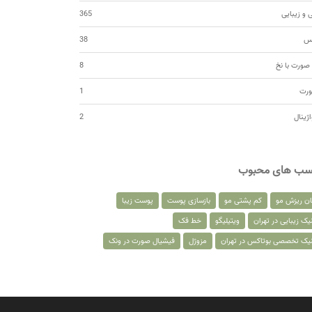
 و زیبایی
365
کس
38
صورت با نخ
8
ورت
1
اژینال
2
سب های محبوب
ان ریزش مو
کم پشتی مو
بازسازی پوست
پوست زیبا
یک زیبایی در تهران
ویتیلیگو
خط فک
نیک تخصصی بوتاکس در تهران
مزوژل
فیشیال صورت در ونک