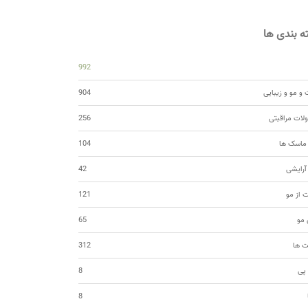
 بندی ها
992
و مو و زیبایی
904
ات مراقبتی
256
 ماسک ها
104
 آرایشی
42
ت از مو
121
مو
65
ت ها
312
 پی
8
8