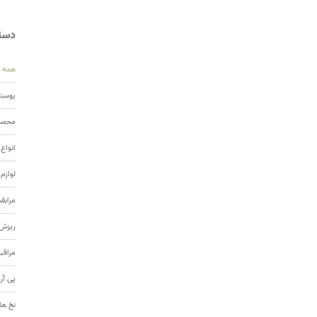
دسته
همه
پوست 
محصول
انواع
لوازم
مرابق
ریزش 
مراقب
پی آر
نخ ها