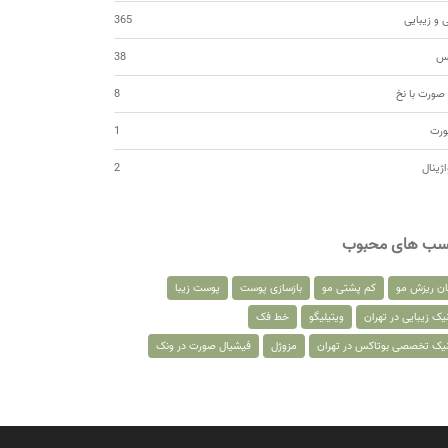
 و زیبایی
365
کس
38
صورت با نخ
8
ورت
1
اژینال
2
سب های محبوب
ان ریزش مو
کم پشتی مو
بازسازی پوست
پوست زیبا
یک زیبایی در تهران
ویتیلیگو
خط فک
نیک تخصصی بوتاکس در تهران
مزوژل
فیشیال صورت در ونک