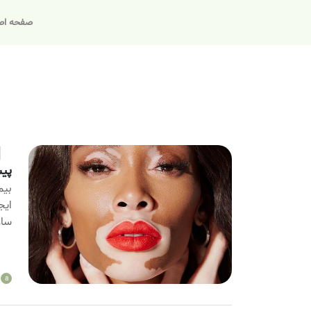
صفحه اص
پی
بیم
ایج
ساع
a