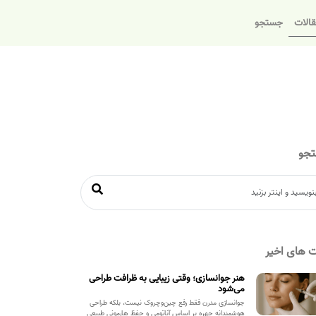
الات
جستجو
جو
 های اخیر
هنر جوانسازی؛ وقتی زیبایی به ظرافت طراحی
می‌شود
جوانسازی مدرن فقط رفع چین‌وچروک نیست، بلکه طراحی
هوشمندانه چهره بر اساس آناتومی و حفظ هارمونی طبیعی