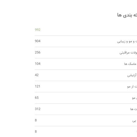
 بندی ها
992
و مو و زیبایی
904
ات مراقبتی
256
 ماسک ها
104
 آرایشی
42
ت از مو
121
مو
65
ت ها
312
 پی
8
8