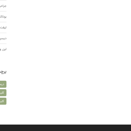
جراحی
بوتا
لیفت 
دیسپ
لیزر و
برچ
درم
کلین
کلی