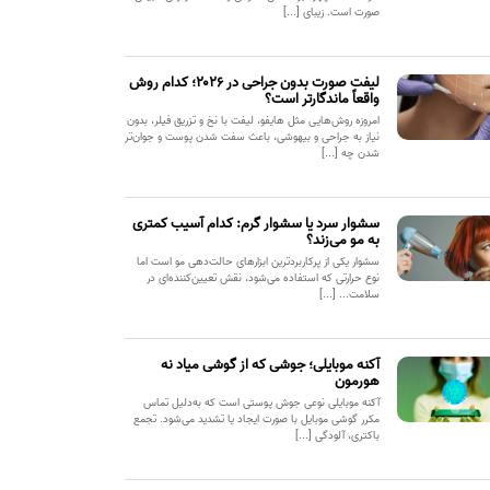
صورت است. زیبای [...]
لیفت صورت بدون جراحی در ۲۰۲۶؛ کدام روش
واقعاً ماندگارتر است؟
امروزه روش‌هایی مثل هایفو، لیفت با نخ و تزریق فیلر، بدون
نیاز به جراحی و بیهوشی، باعث سفت شدن پوست و جوان‌تر
شدن چه [...]
سشوار سرد یا سشوار گرم: کدام آسیب کمتری
به مو می‌زند؟
سشوار یکی از پرکاربردترین ابزارهای حالت‌دهی مو است اما
نوع حرارتی که استفاده می‌شود، نقش تعیین‌کننده‌ای در
سلامت... [...]
آکنه موبایلی؛ جوشی که از گوشی میاد نه
هورمون
آکنه موبایلی نوعی جوش پوستی است که به‌دلیل تماس
مکرر گوشی موبایل با صورت ایجاد یا تشدید می‌شود. تجمع
باکتری، آلودگی [...]