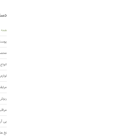
دسته
همه
پوست 
محصول
انواع
لوازم
مرابق
ریزش 
مراقب
پی آر
نخ ها