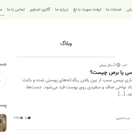
لی
خدمات ما
لیفت صورت با نخ
درباره ما
گالری تصاویر
تماس با ما
مق
وبلاگ
جست
خبر
2 سال پیش
سی یا برص چیست؟
اری پیسی سبب از بین رفتن رنگدانه‌های پوستی شده و باعث
اد نواحی صاف و سفیدی روی پوست فرد می‌شود. دست‌ها،
د. [...]
پست
ادمین
0
175
توسط