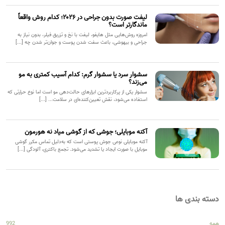
لیفت صورت بدون جراحی در ۲۰۲۶؛ کدام روش واقعاً
ماندگارتر است؟
امروزه روش‌هایی مثل هایفو، لیفت با نخ و تزریق فیلر، بدون نیاز به
جراحی و بیهوشی، باعث سفت شدن پوست و جوان‌تر شدن چه [...]
سشوار سرد یا سشوار گرم: کدام آسیب کمتری به مو
می‌زند؟
سشوار یکی از پرکاربردترین ابزارهای حالت‌دهی مو است اما نوع حرارتی که
استفاده می‌شود، نقش تعیین‌کننده‌ای در سلامت... [...]
آکنه موبایلی؛ جوشی که از گوشی میاد نه هورمون
آکنه موبایلی نوعی جوش پوستی است که به‌دلیل تماس مکرر گوشی
موبایل با صورت ایجاد یا تشدید می‌شود. تجمع باکتری، آلودگی [...]
دسته بندی ها
همه
992