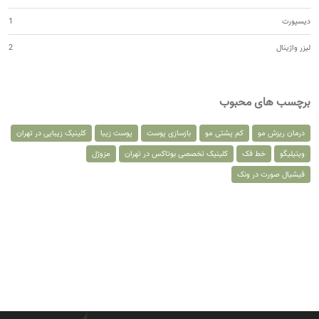
دیسپورت
1
لیزر واژینال
2
برچسب های محبوب
درمان ریزش مو
کم پشتی مو
بازسازی پوست
پوست زیبا
کلینیک زیبایی در تهران
ویتیلیگو
خط فک
کلینیک تخصصی بوتاکس در تهران
مزوژل
فیشیال صورت در ونک