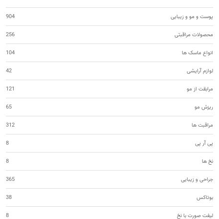
پوست و مو و زیبایی
904
محصولات مراقبتی
256
انواع ماسک ها
104
لوازم آرایشی
42
مرابقت از مو
121
ریزش مو
65
مراقبت ها
312
پی آر پی
8
نخ ها
8
جراحی و زیبایی
365
بوتاکس
38
لیفت صورت با نخ
8