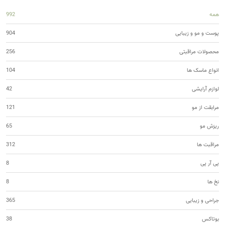
همه
992
پوست و مو و زیبایی
904
محصولات مراقبتی
256
انواع ماسک ها
104
لوازم آرایشی
42
مرابقت از مو
121
ریزش مو
65
مراقبت ها
312
پی آر پی
8
نخ ها
8
جراحی و زیبایی
365
بوتاکس
38