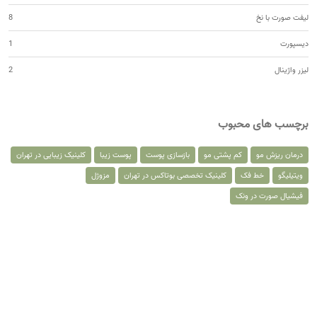
لیفت صورت با نخ
8
دیسپورت
1
لیزر واژینال
2
برچسب های محبوب
درمان ریزش مو
کم پشتی مو
بازسازی پوست
پوست زیبا
کلینیک زیبایی در تهران
ویتیلیگو
خط فک
کلینیک تخصصی بوتاکس در تهران
مزوژل
فیشیال صورت در ونک