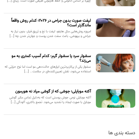
چهره بر اساس آناتومی و حفظ هارمونی طبیعی صورت است. زیبای [...]
لیفت صورت بدون جراحی در ۲۰۲۶؛ کدام روش واقعاً
ماندگارتر است؟
امروزه روش‌هایی مثل هایفو، لیفت با نخ و تزریق فیلر، بدون نیاز به
جراحی و بیهوشی، باعث سفت شدن پوست و جوان‌تر شدن چه [...]
سشوار سرد یا سشوار گرم: کدام آسیب کمتری به مو
می‌زند؟
سشوار یکی از پرکاربردترین ابزارهای حالت‌دهی مو است اما نوع حرارتی که
استفاده می‌شود، نقش تعیین‌کننده‌ای در سلامت... [...]
آکنه موبایلی؛ جوشی که از گوشی میاد نه هورمون
آکنه موبایلی نوعی جوش پوستی است که به‌دلیل تماس مکرر گوشی
موبایل با صورت ایجاد یا تشدید می‌شود. تجمع باکتری، آلودگی [...]
دسته بندی ها