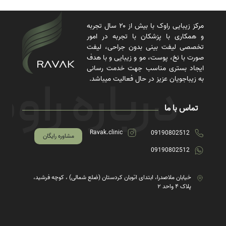
مرکز زیبایی راوک با بیش از ۲۰ سال تجربه
و همکاری با پزشکان با تجربه در امور
تخصصی لیفت بینی بدون جراحی، لیفت
صورت با نخ، پوست، مو و زیبایی و با هدف
ایجاد بستری مناسب جهت خدمت رسانی
به زیباجویان عزیز در حال فعالیت میباشد.
تماس با ما
Ravak.clinic
09190802512
مشاوره رایگان
09190802512
خیابان ملاصدرا، ابتدای اتوبان کردستان (ضلع شمالی) ، کوچه فرشید،
پلاک ۴ واحد ۲