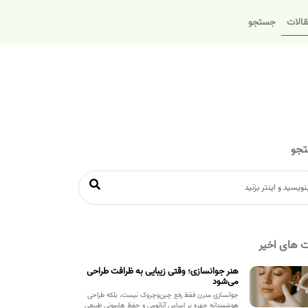
الات
جستجو
جو
 های اخیر
هنر جوانسازی؛ وقتی زیبایی به ظرافت طراحی
می‌شود
جوانسازی مدرن فقط رفع چین‌وچروک نیست، بلکه طراحی
هوشمندانه چهره بر اساس آناتومی و حفظ هارمونی طبیعی