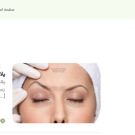
صفحه اص
پلا
پلا
زیب
...]
a