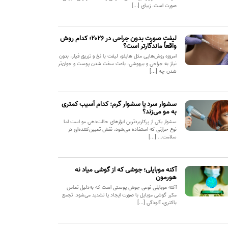
صورت است. زیبای [...]
لیفت صورت بدون جراحی در ۲۰۲۶؛ کدام روش
واقعاً ماندگارتر است؟
امروزه روش‌هایی مثل هایفو، لیفت با نخ و تزریق فیلر، بدون
نیاز به جراحی و بیهوشی، باعث سفت شدن پوست و جوان‌تر
شدن چه [...]
سشوار سرد یا سشوار گرم: کدام آسیب کمتری
به مو می‌زند؟
سشوار یکی از پرکاربردترین ابزارهای حالت‌دهی مو است اما
نوع حرارتی که استفاده می‌شود، نقش تعیین‌کننده‌ای در
سلامت... [...]
آکنه موبایلی؛ جوشی که از گوشی میاد نه
هورمون
آکنه موبایلی نوعی جوش پوستی است که به‌دلیل تماس
مکرر گوشی موبایل با صورت ایجاد یا تشدید می‌شود. تجمع
باکتری، آلودگی [...]