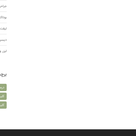
جراحی
بوتا
لیفت 
دیسپ
لیزر و
برچ
درم
کلین
کلی