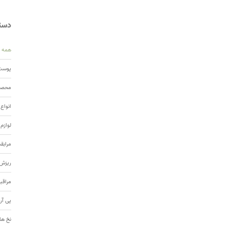
دسته
همه
پوست 
محصول
انواع
لوازم
مرابق
ریزش 
مراقب
پی آر
نخ ها