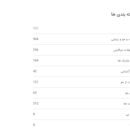
 بندی ها
992
و مو و زیبایی
904
ات مراقبتی
256
 ماسک ها
104
 آرایشی
42
ت از مو
121
مو
65
ت ها
312
 پی
8
8