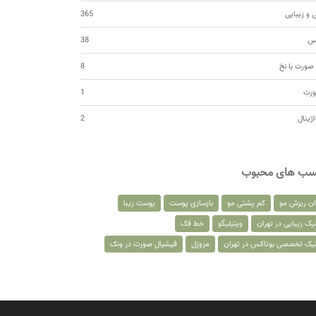
 و زیبایی
365
کس
38
صورت با نخ
8
ورت
1
اژینال
2
سب های محبوب
ان ریزش مو
کم پشتی مو
بازسازی پوست
پوست زیبا
یک زیبایی در تهران
ویتیلیگو
خط فک
نیک تخصصی بوتاکس در تهران
مزوژل
فیشیال صورت در ونک