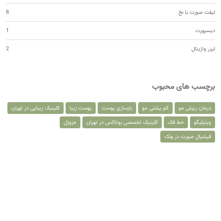
لیفت صورت با نخ
8
دیسپورت
1
لیزر واژینال
2
برچسب های محبوب
درمان ریزش مو
کم پشتی مو
بازسازی پوست
پوست زیبا
کلینیک زیبایی در تهران
ویتیلیگو
خط فک
کلینیک تخصصی بوتاکس در تهران
مزوژل
فیشیال صورت در ونک