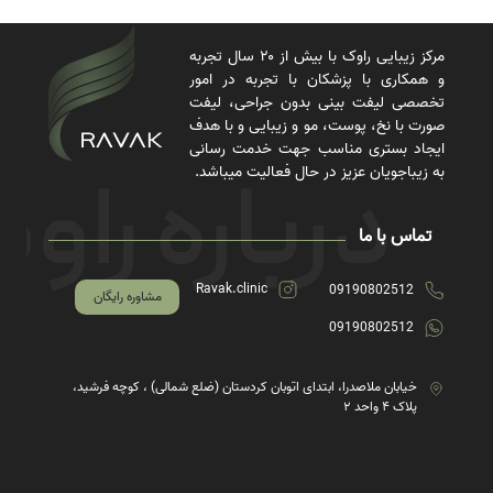
مرکز زیبایی راوک با بیش از ۲۰ سال تجربه
و همکاری با پزشکان با تجربه در امور
تخصصی لیفت بینی بدون جراحی، لیفت
صورت با نخ، پوست، مو و زیبایی و با هدف
ایجاد بستری مناسب جهت خدمت رسانی
به زیباجویان عزیز در حال فعالیت میباشد.
تماس با ما
Ravak.clinic
09190802512
مشاوره رایگان
09190802512
خیابان ملاصدرا، ابتدای اتوبان کردستان (ضلع شمالی) ، کوچه فرشید،
پلاک ۴ واحد ۲