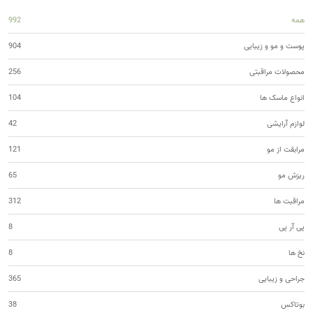
همه
992
پوست و مو و زیبایی
904
محصولات مراقبتی
256
انواع ماسک ها
104
لوازم آرایشی
42
مرابقت از مو
121
ریزش مو
65
مراقبت ها
312
پی آر پی
8
نخ ها
8
جراحی و زیبایی
365
بوتاکس
38