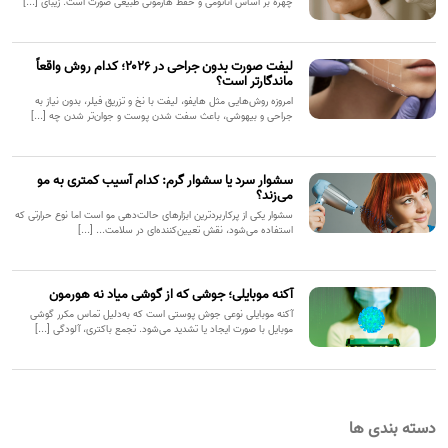
چهره بر اساس آناتومی و حفظ هارمونی طبیعی صورت است. زیبای [...]
لیفت صورت بدون جراحی در ۲۰۲۶؛ کدام روش واقعاً
ماندگارتر است؟
امروزه روش‌هایی مثل هایفو، لیفت با نخ و تزریق فیلر، بدون نیاز به
جراحی و بیهوشی، باعث سفت شدن پوست و جوان‌تر شدن چه [...]
سشوار سرد یا سشوار گرم: کدام آسیب کمتری به مو
می‌زند؟
سشوار یکی از پرکاربردترین ابزارهای حالت‌دهی مو است اما نوع حرارتی که
استفاده می‌شود، نقش تعیین‌کننده‌ای در سلامت... [...]
آکنه موبایلی؛ جوشی که از گوشی میاد نه هورمون
آکنه موبایلی نوعی جوش پوستی است که به‌دلیل تماس مکرر گوشی
موبایل با صورت ایجاد یا تشدید می‌شود. تجمع باکتری، آلودگی [...]
دسته بندی ها