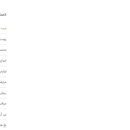
دسته
همه
پوست 
محصول
انواع
لوازم
مرابق
ریزش 
مراقب
پی آر
نخ ها