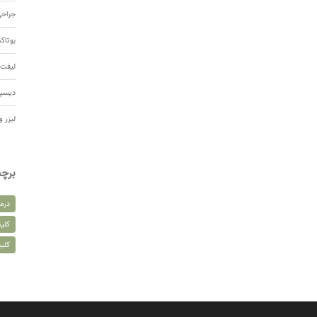
جراحی
بوتا
لیفت 
دیسپ
لیزر و
برچ
درم
کلین
کلی