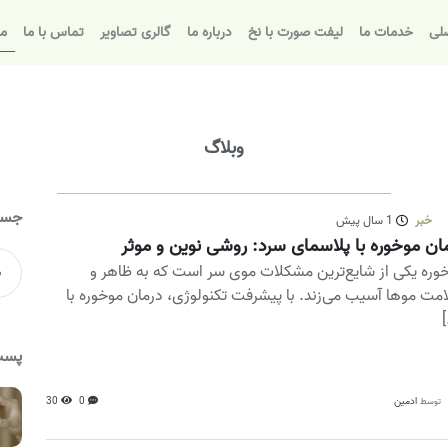
لی
خدمات ما
لیفت صورت با نخ
درباره ما
گالری تصاویر
تماس با ما
مق
وبلاگ
جست
خبر
1 سال پیش
ان موخوره با پلاسمای سرد: روشی نوین و موثر
وره یکی از شایع‌ترین مشکلات موی سر است که به ظاهر و
مت موها آسیب می‌زند. با پیشرفت تکنولوژی، درمان موخوره با
[
پست
ادمین
0
30
توسط