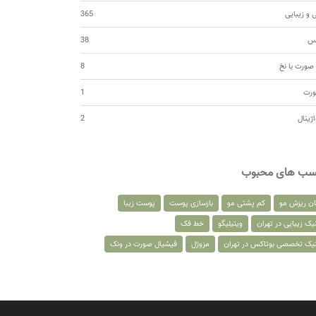
 و زیبایی
365
کس
38
صورت با نخ
8
ورت
1
اژینال
2
سب های محبوب
ان ریزش مو
کم پشتی مو
بازسازی پوست
پوست زیبا
یک زیبایی در تهران
ویتیلیگو
خط فک
نیک تخصصی بوتاکس در تهران
مزوژل
فیشیال صورت در ونک