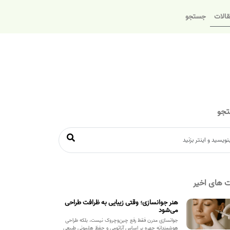
الات
جستجو
جو
 های اخیر
هنر جوانسازی؛ وقتی زیبایی به ظرافت طراحی
می‌شود
جوانسازی مدرن فقط رفع چین‌وچروک نیست، بلکه طراحی
هوشمندانه چهره بر اساس آناتومی و حفظ هارمونی طبیعی