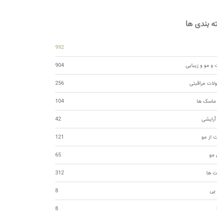
 بندی ها
992
و مو و زیبایی
904
ات مراقبتی
256
 ماسک ها
104
 آرایشی
42
ت از مو
121
مو
65
ت ها
312
 پی
8
8