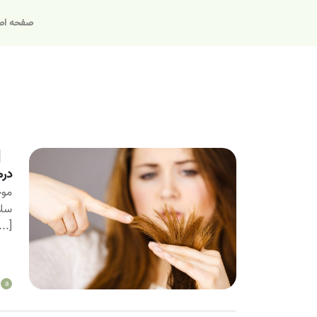
صفحه اص
درم
موخ
سلا
...]
a