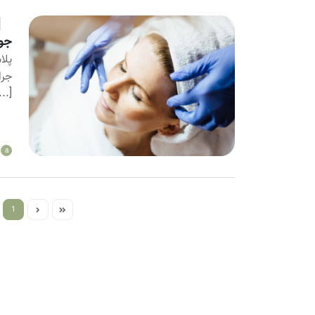
جوا
پلا
جرا
...]
a
1