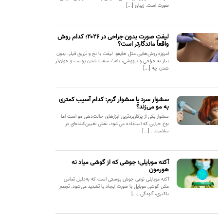
صورت است. زیبای [...]
لیفت صورت بدون جراحی در ۲۰۲۶؛ کدام روش
واقعاً ماندگارتر است؟
امروزه روش‌هایی مثل هایفو، لیفت با نخ و تزریق فیلر، بدون
نیاز به جراحی و بیهوشی، باعث سفت شدن پوست و جوان‌تر
شدن چه [...]
سشوار سرد یا سشوار گرم: کدام آسیب کمتری
به مو می‌زند؟
سشوار یکی از پرکاربردترین ابزارهای حالت‌دهی مو است اما
نوع حرارتی که استفاده می‌شود، نقش تعیین‌کننده‌ای در
سلامت... [...]
آکنه موبایلی؛ جوشی که از گوشی میاد نه
هورمون
آکنه موبایلی نوعی جوش پوستی است که به‌دلیل تماس
مکرر گوشی موبایل با صورت ایجاد یا تشدید می‌شود. تجمع
باکتری، آلودگی [...]