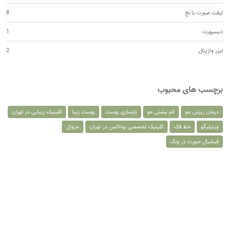
لیفت صورت با نخ
8
دیسپورت
1
لیزر واژینال
2
برچسب های محبوب
درمان ریزش مو
کم پشتی مو
بازسازی پوست
پوست زیبا
کلینیک زیبایی در تهران
ویتیلیگو
خط فک
کلینیک تخصصی بوتاکس در تهران
مزوژل
فیشیال صورت در ونک