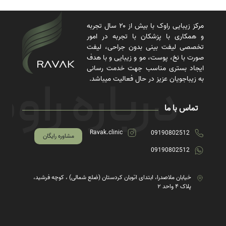
مرکز زیبایی راوک با بیش از ۲۰ سال تجربه
و همکاری با پزشکان با تجربه در امور
تخصصی لیفت بینی بدون جراحی، لیفت
صورت با نخ، پوست، مو و زیبایی و با هدف
ایجاد بستری مناسب جهت خدمت رسانی
به زیباجویان عزیز در حال فعالیت میباشد.
تماس با ما
Ravak.clinic
09190802512
مشاوره رایگان
09190802512
خیابان ملاصدرا، ابتدای اتوبان کردستان (ضلع شمالی) ، کوچه فرشید،
پلاک ۴ واحد ۲