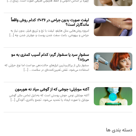
چهره بر اساس آناتومی و حفظ هارمونی طبیعی صورت است. زیبای [...]
لیفت صورت بدون جراحی در ۲۰۲۶؛ کدام روش واقعاً
ماندگارتر است؟
امروزه روش‌هایی مثل هایفو، لیفت با نخ و تزریق فیلر، بدون نیاز به
جراحی و بیهوشی، باعث سفت شدن پوست و جوان‌تر شدن چه [...]
سشوار سرد یا سشوار گرم: کدام آسیب کمتری به مو
می‌زند؟
سشوار یکی از پرکاربردترین ابزارهای حالت‌دهی مو است اما نوع حرارتی که
استفاده می‌شود، نقش تعیین‌کننده‌ای در سلامت... [...]
آکنه موبایلی؛ جوشی که از گوشی میاد نه هورمون
آکنه موبایلی نوعی جوش پوستی است که به‌دلیل تماس مکرر گوشی
موبایل با صورت ایجاد یا تشدید می‌شود. تجمع باکتری، آلودگی [...]
دسته بندی ها