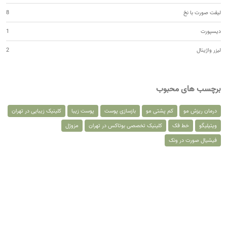
لیفت صورت با نخ
8
دیسپورت
1
لیزر واژینال
2
برچسب های محبوب
درمان ریزش مو
کم پشتی مو
بازسازی پوست
پوست زیبا
کلینیک زیبایی در تهران
ویتیلیگو
خط فک
کلینیک تخصصی بوتاکس در تهران
مزوژل
فیشیال صورت در ونک