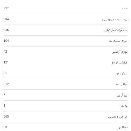
همه
992
پوست و مو و زیبایی
904
محصولات مراقبتی
256
انواع ماسک ها
104
لوازم آرایشی
42
مرابقت از مو
121
ریزش مو
65
مراقبت ها
312
پی آر پی
8
نخ ها
8
جراحی و زیبایی
365
بوتاکس
38