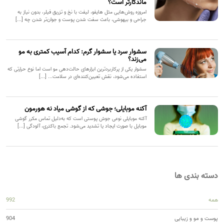
ماندگارتر است؟
امروزه روش‌هایی مثل هایفو، لیفت با نخ و تزریق فیلر، بدون نیاز به
جراحی و بیهوشی، باعث سفت شدن پوست و جوان‌تر شدن چه [...]
سشوار سرد یا سشوار گرم: کدام آسیب کمتری به مو
می‌زند؟
سشوار یکی از پرکاربردترین ابزارهای حالت‌دهی مو است اما نوع حرارتی که
استفاده می‌شود، نقش تعیین‌کننده‌ای در سلامت... [...]
آکنه موبایلی؛ جوشی که از گوشی میاد نه هورمون
آکنه موبایلی نوعی جوش پوستی است که به‌دلیل تماس مکرر گوشی
موبایل با صورت ایجاد یا تشدید می‌شود. تجمع باکتری، آلودگی [...]
دسته بندی ها
همه
992
پوست و مو و زیبایی
904