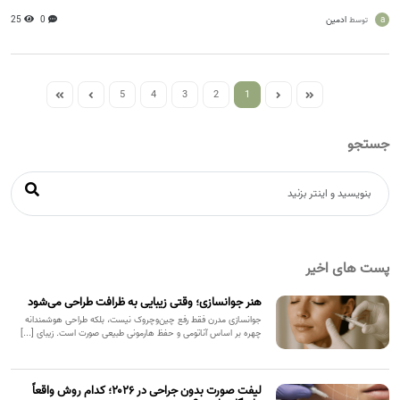
a
ادمین
0
25
توسط
5
4
3
2
1
جستجو
پست های اخیر
هنر جوانسازی؛ وقتی زیبایی به ظرافت طراحی می‌شود
جوانسازی مدرن فقط رفع چین‌وچروک نیست، بلکه طراحی هوشمندانه
چهره بر اساس آناتومی و حفظ هارمونی طبیعی صورت است. زیبای [...]
لیفت صورت بدون جراحی در ۲۰۲۶؛ کدام روش واقعاً