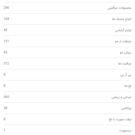
محصولات مراقبتی
256
انواع ماسک ها
104
لوازم آرایشی
42
مرابقت از مو
121
ریزش مو
65
مراقبت ها
312
پی آر پی
8
نخ ها
8
جراحی و زیبایی
365
بوتاکس
38
لیفت صورت با نخ
8
دیسپورت
1