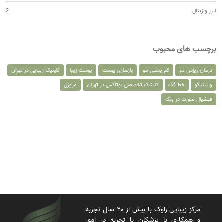
لیزر واژینال
2
برچسب های محبوب
درمان ریزش مو
کم پشتی مو
بازسازی پوست
پوست زیبا
کلینیک زیبایی در تهران
ویتیلیگو
خط فک
کلینیک تخصصی بوتاکس در تهران
مزوژل
فیشیال صورت در ونک
مرکز زیبایی راوک با بیش از ۲۰ سال تجربه
و همکاری با پزشکان با تجربه در امور