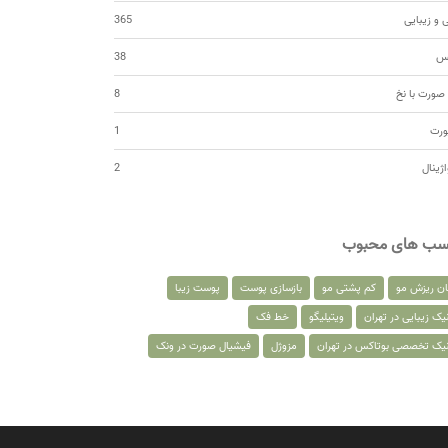
 و زیبایی
365
کس
38
صورت با نخ
8
ورت
1
اژینال
2
سب های محبوب
ان ریزش مو
کم پشتی مو
بازسازی پوست
پوست زیبا
یک زیبایی در تهران
ویتیلیگو
خط فک
نیک تخصصی بوتاکس در تهران
مزوژل
فیشیال صورت در ونک