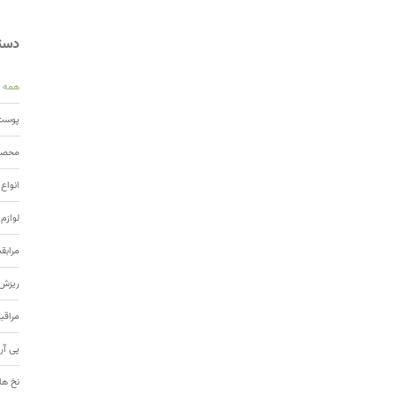
دسته
همه
پوست 
محصول
انواع
لوازم
مرابق
ریزش 
مراقب
پی آر
نخ ها