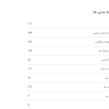
 بندی ها
992
و مو و زیبایی
904
ات مراقبتی
256
 ماسک ها
104
 آرایشی
42
ت از مو
121
مو
65
ت ها
312
 پی
8
8