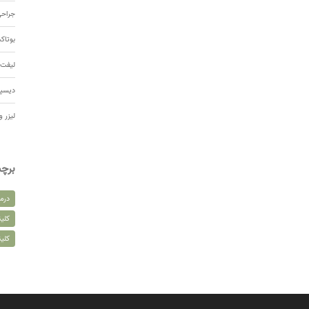
جراحی
بوتا
لیفت 
دیسپ
لیزر و
برچ
درم
کلین
کلی