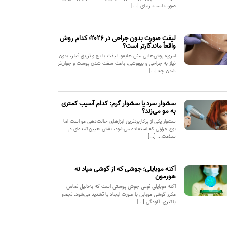
صورت است. زیبای [...]
لیفت صورت بدون جراحی در ۲۰۲۶؛ کدام روش
واقعاً ماندگارتر است؟
امروزه روش‌هایی مثل هایفو، لیفت با نخ و تزریق فیلر، بدون
نیاز به جراحی و بیهوشی، باعث سفت شدن پوست و جوان‌تر
شدن چه [...]
سشوار سرد یا سشوار گرم: کدام آسیب کمتری
به مو می‌زند؟
سشوار یکی از پرکاربردترین ابزارهای حالت‌دهی مو است اما
نوع حرارتی که استفاده می‌شود، نقش تعیین‌کننده‌ای در
سلامت... [...]
آکنه موبایلی؛ جوشی که از گوشی میاد نه
هورمون
آکنه موبایلی نوعی جوش پوستی است که به‌دلیل تماس
مکرر گوشی موبایل با صورت ایجاد یا تشدید می‌شود. تجمع
باکتری، آلودگی [...]