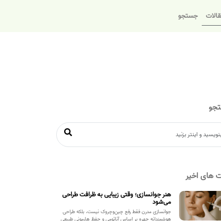
الات
جستجو
جو
 های اخیر
هنر جوانسازی؛ وقتی زیبایی به ظرافت طراحی
می‌شود
جوانسازی مدرن فقط رفع چین‌وچروک نیست، بلکه طراحی
هوشمندانه چهره بر اساس آناتومی و حفظ هارمونی طبیعی