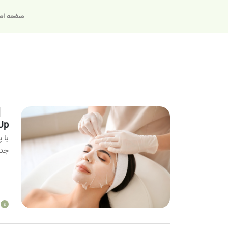
صفحه اص
Face Up: تکنو
با 
جدی
a