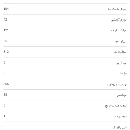
انواع ماسک ها
104
لوازم آرایشی
42
مرابقت از مو
121
ریزش مو
65
مراقبت ها
312
پی آر پی
8
نخ ها
8
جراحی و زیبایی
365
بوتاکس
38
لیفت صورت با نخ
8
دیسپورت
1
لیزر واژینال
2