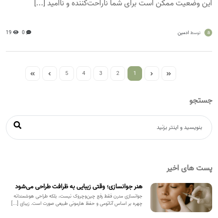
این وضعیت ممکن است برای شما ناراحت‌کننده و ناامید [...]
a
ادمین
0
19
توسط
5
4
3
2
1
جستجو
پست های اخیر
هنر جوانسازی؛ وقتی زیبایی به ظرافت طراحی می‌شود
جوانسازی مدرن فقط رفع چین‌وچروک نیست، بلکه طراحی هوشمندانه
چهره بر اساس آناتومی و حفظ هارمونی طبیعی صورت است. زیبای [...]