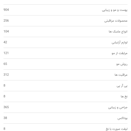
پوست و مو و زیبایی
904
محصولات مراقبتی
256
انواع ماسک ها
104
لوازم آرایشی
42
مرابقت از مو
121
ریزش مو
65
مراقبت ها
312
پی آر پی
8
نخ ها
8
جراحی و زیبایی
365
بوتاکس
38
لیفت صورت با نخ
8