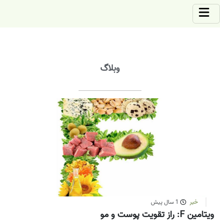
وبلاگ
خبر
1 سال پیش
ویتامین F: راز تقویت پوست و مو