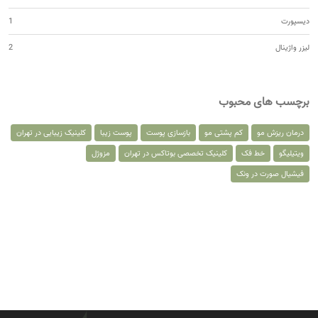
دیسپورت
1
لیزر واژینال
2
برچسب های محبوب
درمان ریزش مو
کم پشتی مو
بازسازی پوست
پوست زیبا
کلینیک زیبایی در تهران
ویتیلیگو
خط فک
کلینیک تخصصی بوتاکس در تهران
مزوژل
فیشیال صورت در ونک