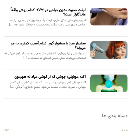
لیفت صورت بدون جراحی در ۲۰۲۶؛ کدام روش واقعاً
ماندگارتر است؟
امروزه روش‌هایی مثل هایفو، لیفت با نخ و تزریق فیلر، بدون نیاز به
جراحی و بیهوشی، باعث سفت شدن پوست و جوان‌تر شدن چه [...]
سشوار سرد یا سشوار گرم: کدام آسیب کمتری به مو
می‌زند؟
سشوار یکی از پرکاربردترین ابزارهای حالت‌دهی مو است اما نوع حرارتی که
استفاده می‌شود، نقش تعیین‌کننده‌ای در سلامت... [...]
آکنه موبایلی؛ جوشی که از گوشی میاد نه هورمون
آکنه موبایلی نوعی جوش پوستی است که به‌دلیل تماس مکرر گوشی
موبایل با صورت ایجاد یا تشدید می‌شود. تجمع باکتری، آلودگی [...]
دسته بندی ها
همه
992