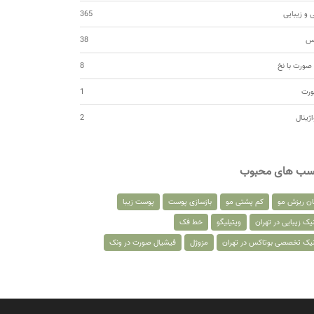
 و زیبایی
365
کس
38
صورت با نخ
8
ورت
1
اژینال
2
سب های محبوب
ان ریزش مو
کم پشتی مو
بازسازی پوست
پوست زیبا
یک زیبایی در تهران
ویتیلیگو
خط فک
نیک تخصصی بوتاکس در تهران
مزوژل
فیشیال صورت در ونک