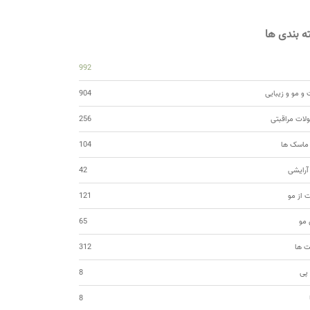
 بندی ها
992
و مو و زیبایی
904
ات مراقبتی
256
 ماسک ها
104
 آرایشی
42
ت از مو
121
مو
65
ت ها
312
 پی
8
8