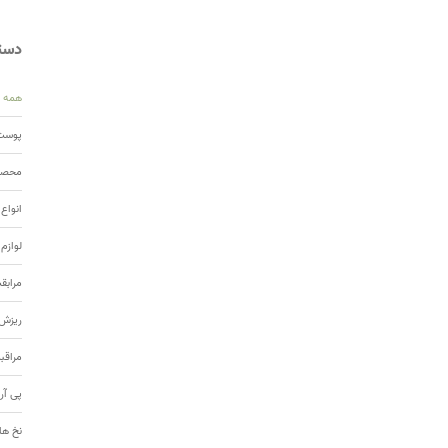
دسته
همه
پوست 
محصول
انواع
لوازم
مرابق
ریزش 
مراقب
پی آر
نخ ها