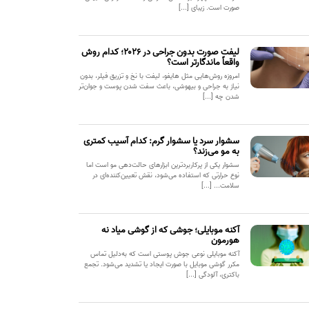
صورت است. زیبای [...]
لیفت صورت بدون جراحی در ۲۰۲۶؛ کدام روش
واقعاً ماندگارتر است؟
امروزه روش‌هایی مثل هایفو، لیفت با نخ و تزریق فیلر، بدون
نیاز به جراحی و بیهوشی، باعث سفت شدن پوست و جوان‌تر
شدن چه [...]
سشوار سرد یا سشوار گرم: کدام آسیب کمتری
به مو می‌زند؟
سشوار یکی از پرکاربردترین ابزارهای حالت‌دهی مو است اما
نوع حرارتی که استفاده می‌شود، نقش تعیین‌کننده‌ای در
سلامت... [...]
آکنه موبایلی؛ جوشی که از گوشی میاد نه
هورمون
آکنه موبایلی نوعی جوش پوستی است که به‌دلیل تماس
مکرر گوشی موبایل با صورت ایجاد یا تشدید می‌شود. تجمع
باکتری، آلودگی [...]