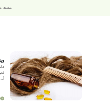
صفحه اص
ویت
داش
نمی
...]
a