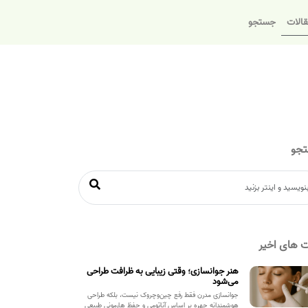
الات
جستجو
جو
 های اخیر
هنر جوانسازی؛ وقتی زیبایی به ظرافت طراحی
می‌شود
جوانسازی مدرن فقط رفع چین‌وچروک نیست، بلکه طراحی
هوشمندانه چهره بر اساس آناتومی و حفظ هارمونی طبیعی