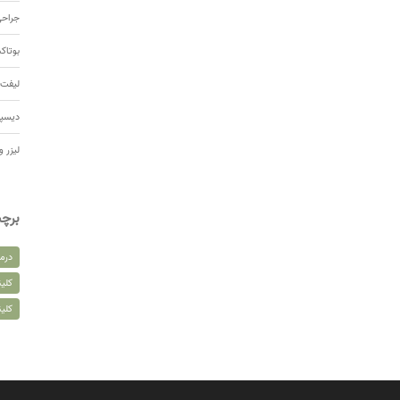
جراحی
بوتا
لیفت 
دیسپ
لیزر و
برچ
درم
کلین
کلی