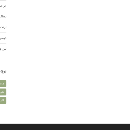
جراحی
بوتا
لیفت 
دیسپ
لیزر و
برچ
درم
کلین
کلی