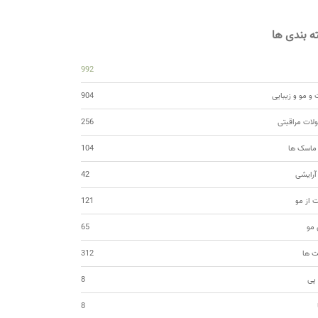
 بندی ها
992
و مو و زیبایی
904
ات مراقبتی
256
 ماسک ها
104
 آرایشی
42
ت از مو
121
مو
65
ت ها
312
 پی
8
8