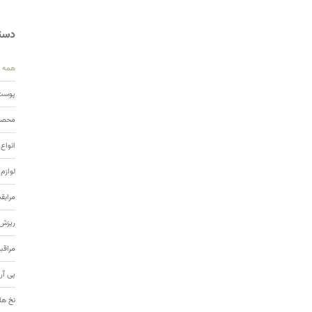
دسته
همه
پوست 
محصول
انواع
لوازم
مرابق
ریزش 
مراقب
پی آر
نخ ها