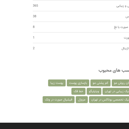
 و زیبایی
365
کس
38
صورت با نخ
8
ورت
1
اژینال
2
سب های محبوب
ان ریزش مو
کم پشتی مو
بازسازی پوست
پوست زیبا
یک زیبایی در تهران
ویتیلیگو
خط فک
نیک تخصصی بوتاکس در تهران
مزوژل
فیشیال صورت در ونک