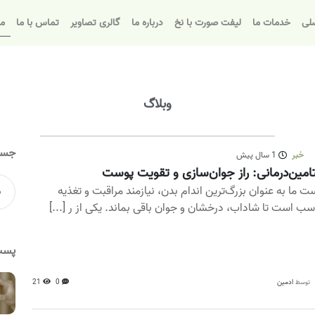
لی
خدمات ما
لیفت صورت با نخ
درباره ما
گالری تصاویر
تماس با ما
مق
وبلاگ
جست
خبر
1 سال پیش
امین‌درمانی: راز جوان‌سازی و تقویت پوست
ت ما به عنوان بزرگ‌ترین اندام بدن، نیازمند مراقبت و تغذیه
سب است تا شاداب، درخشان و جوان باقی بماند. یکی از ر [...]
پست
ادمین
0
21
توسط