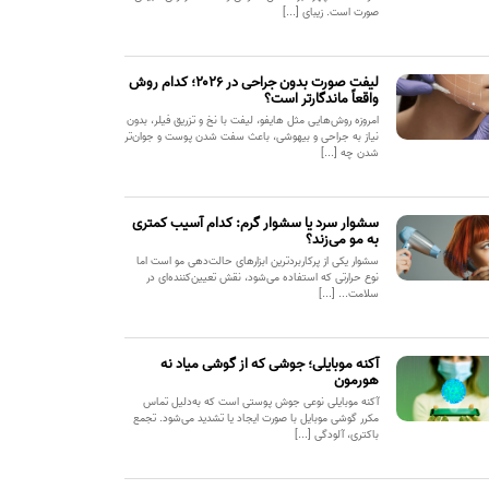
صورت است. زیبای [...]
لیفت صورت بدون جراحی در ۲۰۲۶؛ کدام روش
واقعاً ماندگارتر است؟
امروزه روش‌هایی مثل هایفو، لیفت با نخ و تزریق فیلر، بدون
نیاز به جراحی و بیهوشی، باعث سفت شدن پوست و جوان‌تر
شدن چه [...]
سشوار سرد یا سشوار گرم: کدام آسیب کمتری
به مو می‌زند؟
سشوار یکی از پرکاربردترین ابزارهای حالت‌دهی مو است اما
نوع حرارتی که استفاده می‌شود، نقش تعیین‌کننده‌ای در
سلامت... [...]
آکنه موبایلی؛ جوشی که از گوشی میاد نه
هورمون
آکنه موبایلی نوعی جوش پوستی است که به‌دلیل تماس
مکرر گوشی موبایل با صورت ایجاد یا تشدید می‌شود. تجمع
باکتری، آلودگی [...]