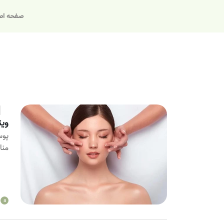
صفحه اص
ویت
پوس
منا
a