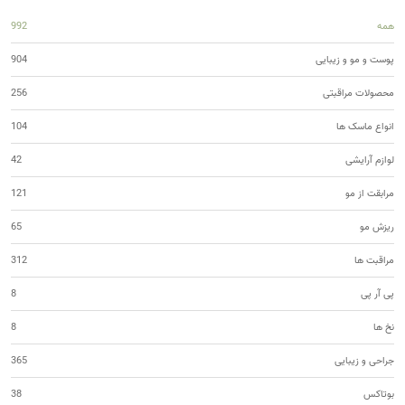
همه
992
پوست و مو و زیبایی
904
محصولات مراقبتی
256
انواع ماسک ها
104
لوازم آرایشی
42
مرابقت از مو
121
ریزش مو
65
مراقبت ها
312
پی آر پی
8
نخ ها
8
جراحی و زیبایی
365
بوتاکس
38