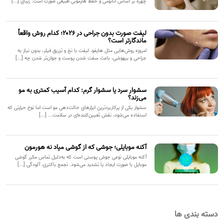
چهره بر اساس آناتومی و حفظ هارمونی طبیعی صورت است. زیبای [...]
لیفت صورت بدون جراحی در ۲۰۲۶؛ کدام روش واقعاً
ماندگارتر است؟
امروزه روش‌هایی مثل هایفو، لیفت با نخ و تزریق فیلر، بدون نیاز به
جراحی و بیهوشی، باعث سفت شدن پوست و جوان‌تر شدن چه [...]
سشوار سرد یا سشوار گرم: کدام آسیب کمتری به مو
می‌زند؟
سشوار یکی از پرکاربردترین ابزارهای حالت‌دهی مو است اما نوع حرارتی که
استفاده می‌شود، نقش تعیین‌کننده‌ای در سلامت... [...]
آکنه موبایلی؛ جوشی که از گوشی میاد نه هورمون
آکنه موبایلی نوعی جوش پوستی است که به‌دلیل تماس مکرر گوشی
موبایل با صورت ایجاد یا تشدید می‌شود. تجمع باکتری، آلودگی [...]
دسته بندی ها