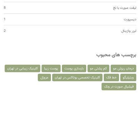
لیفت صورت با نخ
8
دیسپورت
1
لیزر واژینال
2
برچسب های محبوب
درمان ریزش مو
کم پشتی مو
بازسازی پوست
پوست زیبا
کلینیک زیبایی در تهران
ویتیلیگو
خط فک
کلینیک تخصصی بوتاکس در تهران
مزوژل
فیشیال صورت در ونک