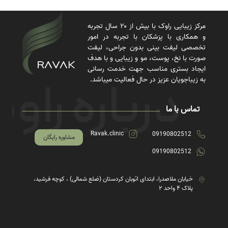
مرکز زیبایی راوک با بیش از ۲۰ سال تجربه
و همکاری با پزشکان با تجربه در امور
تخصصی لیفت بینی بدون جراحی، لیفت
صورت با نخ، پوست، مو و زیبایی و با هدف
ایجاد بستری مناسب جهت خدمت رسانی
به زیباجویان عزیز در حال فعالیت میباشد.
تماس با ما
Ravak.clinic
09190802512
مشاوره رایگان
09190802512
خیابان ملاصدرا، ابتدای اتوبان کردستان (ضلع شمالی) ، کوچه فرشید،
پلاک ۴ واحد ۲