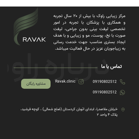
مرکز زیبایی راوک با بیش از ۲۰ سال تجربه
و همکاری با پزشکان با تجربه در امور
تخصصی لیفت بینی بدون جراحی، لیفت
صورت با نخ، پوست، مو و زیبایی و با هدف
ایجاد بستری مناسب جهت خدمت رسانی
به زیباجویان عزیز در حال فعالیت میباشد.
تماس با ما
Ravak.clinic
09190802512
مشاوره رایگان
09190802512
خیابان ملاصدرا، ابتدای اتوبان کردستان (ضلع شمالی) ، کوچه فرشید،
پلاک ۴ واحد ۲