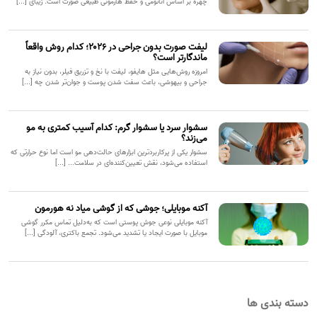
چهره بر اساس آناتومی و حفظ هارمونی طبیعی صورت است. زیبای [...]
لیفت صورت بدون جراحی در ۲۰۲۶؛ کدام روش واقعاً
ماندگارتر است؟
امروزه روش‌هایی مثل هایفو، لیفت با نخ و تزریق فیلر، بدون نیاز به
جراحی و بیهوشی، باعث سفت شدن پوست و جوان‌تر شدن چه [...]
سشوار سرد یا سشوار گرم: کدام آسیب کمتری به مو
می‌زند؟
سشوار یکی از پرکاربردترین ابزارهای حالت‌دهی مو است اما نوع حرارتی که
استفاده می‌شود، نقش تعیین‌کننده‌ای در سلامت... [...]
آکنه موبایلی؛ جوشی که از گوشی میاد نه هورمون
آکنه موبایلی نوعی جوش پوستی است که به‌دلیل تماس مکرر گوشی
موبایل با صورت ایجاد یا تشدید می‌شود. تجمع باکتری، آلودگی [...]
دسته بندی ها