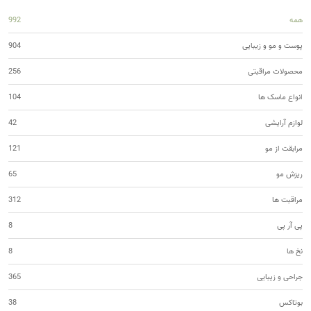
همه
992
پوست و مو و زیبایی
904
محصولات مراقبتی
256
انواع ماسک ها
104
لوازم آرایشی
42
مرابقت از مو
121
ریزش مو
65
مراقبت ها
312
پی آر پی
8
نخ ها
8
جراحی و زیبایی
365
بوتاکس
38