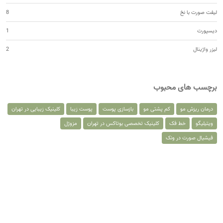
لیفت صورت با نخ
8
دیسپورت
1
لیزر واژینال
2
برچسب های محبوب
درمان ریزش مو
کم پشتی مو
بازسازی پوست
پوست زیبا
کلینیک زیبایی در تهران
ویتیلیگو
خط فک
کلینیک تخصصی بوتاکس در تهران
مزوژل
فیشیال صورت در ونک