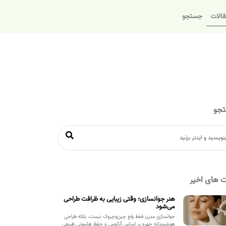
الات
جستجو
جو
 های اخیر
هنر جوانسازی؛ وقتی زیبایی به ظرافت طراحی
می‌شود
جوانسازی مدرن فقط رفع چین‌وچروک نیست، بلکه طراحی
هوشمندانه چهره بر اساس آناتومی و حفظ هارمونی طبیعی