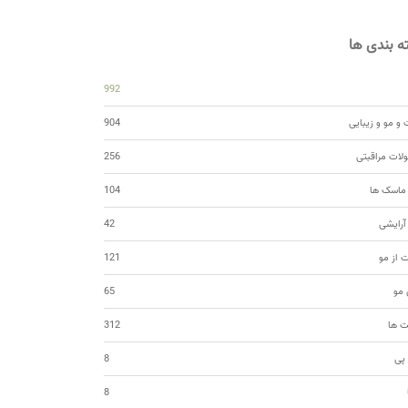
 بندی ها
992
و مو و زیبایی
904
ات مراقبتی
256
 ماسک ها
104
 آرایشی
42
ت از مو
121
مو
65
ت ها
312
 پی
8
8