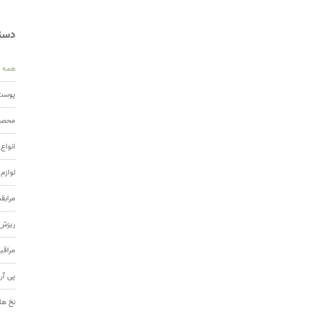
دسته
همه
پوست 
محصول
انواع
لوازم
مرابق
ریزش 
مراقب
پی آر
نخ ها