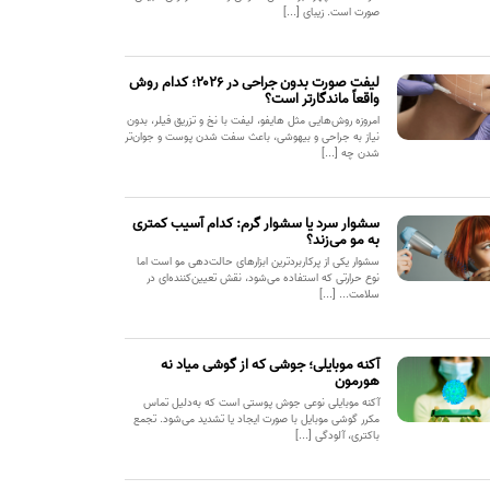
صورت است. زیبای [...]
لیفت صورت بدون جراحی در ۲۰۲۶؛ کدام روش
واقعاً ماندگارتر است؟
امروزه روش‌هایی مثل هایفو، لیفت با نخ و تزریق فیلر، بدون
نیاز به جراحی و بیهوشی، باعث سفت شدن پوست و جوان‌تر
شدن چه [...]
سشوار سرد یا سشوار گرم: کدام آسیب کمتری
به مو می‌زند؟
سشوار یکی از پرکاربردترین ابزارهای حالت‌دهی مو است اما
نوع حرارتی که استفاده می‌شود، نقش تعیین‌کننده‌ای در
سلامت... [...]
آکنه موبایلی؛ جوشی که از گوشی میاد نه
هورمون
آکنه موبایلی نوعی جوش پوستی است که به‌دلیل تماس
مکرر گوشی موبایل با صورت ایجاد یا تشدید می‌شود. تجمع
باکتری، آلودگی [...]