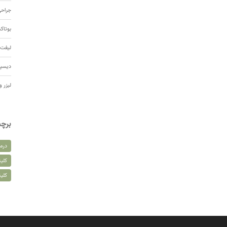
جراحی
بوتا
لیفت 
دیسپ
لیزر و
برچ
درم
کلین
کلی