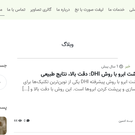
لی
خدمات ما
لیفت صورت با نخ
درباره ما
گالری تصاویر
تماس با ما
مق
وبلاگ
جست
خبر
1 سال پیش
برو با روش DHI: دقت بالا، نتایج طبیعی
کاشت ابرو با روش پیشرفته DHI یکی از نوین‌ترین تکنیک‌ها برای
سازی و پرپشت کردن ابروها است. این روش با دقت بالا و [...]
پست
ادمین
0
44
توسط