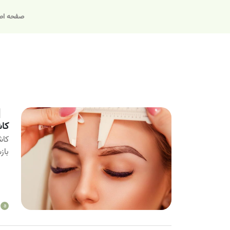
صفحه اص
کاشت ا
باز
a