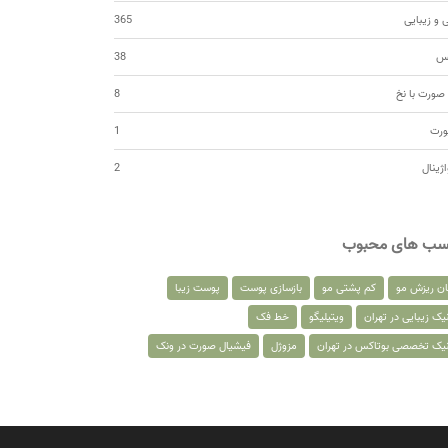
 و زیبایی
365
کس
38
صورت با نخ
8
ورت
1
اژینال
2
سب های محبوب
ان ریزش مو
کم پشتی مو
بازسازی پوست
پوست زیبا
یک زیبایی در تهران
ویتیلیگو
خط فک
نیک تخصصی بوتاکس در تهران
مزوژل
فیشیال صورت در ونک