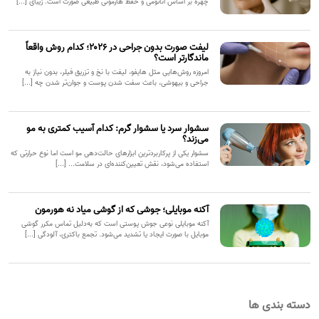
چهره بر اساس آناتومی و حفظ هارمونی طبیعی صورت است. زیبای [...]
لیفت صورت بدون جراحی در ۲۰۲۶؛ کدام روش واقعاً
ماندگارتر است؟
امروزه روش‌هایی مثل هایفو، لیفت با نخ و تزریق فیلر، بدون نیاز به
جراحی و بیهوشی، باعث سفت شدن پوست و جوان‌تر شدن چه [...]
سشوار سرد یا سشوار گرم: کدام آسیب کمتری به مو
می‌زند؟
سشوار یکی از پرکاربردترین ابزارهای حالت‌دهی مو است اما نوع حرارتی که
استفاده می‌شود، نقش تعیین‌کننده‌ای در سلامت... [...]
آکنه موبایلی؛ جوشی که از گوشی میاد نه هورمون
آکنه موبایلی نوعی جوش پوستی است که به‌دلیل تماس مکرر گوشی
موبایل با صورت ایجاد یا تشدید می‌شود. تجمع باکتری، آلودگی [...]
دسته بندی ها