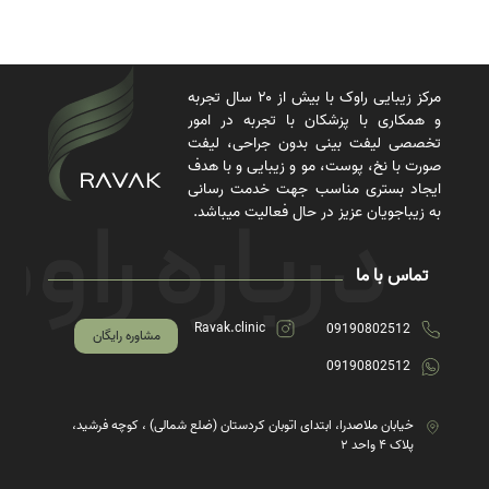
مرکز زیبایی راوک با بیش از ۲۰ سال تجربه
و همکاری با پزشکان با تجربه در امور
تخصصی لیفت بینی بدون جراحی، لیفت
صورت با نخ، پوست، مو و زیبایی و با هدف
ایجاد بستری مناسب جهت خدمت رسانی
به زیباجویان عزیز در حال فعالیت میباشد.
تماس با ما
Ravak.clinic
09190802512
مشاوره رایگان
09190802512
خیابان ملاصدرا، ابتدای اتوبان کردستان (ضلع شمالی) ، کوچه فرشید،
پلاک ۴ واحد ۲