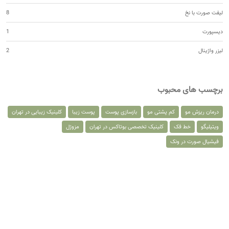
لیفت صورت با نخ
8
دیسپورت
1
لیزر واژینال
2
برچسب های محبوب
درمان ریزش مو
کم پشتی مو
بازسازی پوست
پوست زیبا
کلینیک زیبایی در تهران
ویتیلیگو
خط فک
کلینیک تخصصی بوتاکس در تهران
مزوژل
فیشیال صورت در ونک