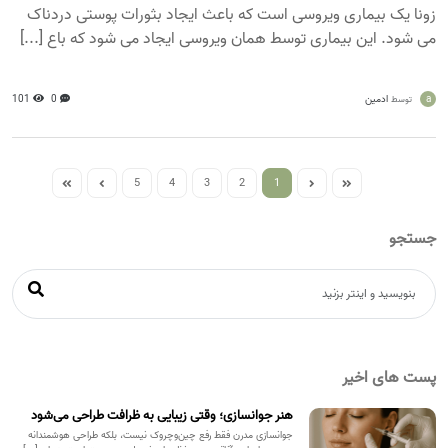
زونا یک بیماری ویروسی است که باعث ایجاد بثورات پوستی دردناک
می شود. این بیماری توسط همان ویروسی ایجاد می شود که باع [...]
a
ادمین
0
101
توسط
5
4
3
2
1
جستجو
پست های اخیر
هنر جوانسازی؛ وقتی زیبایی به ظرافت طراحی می‌شود
جوانسازی مدرن فقط رفع چین‌وچروک نیست، بلکه طراحی هوشمندانه