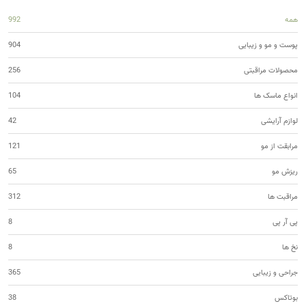
همه
992
پوست و مو و زیبایی
904
محصولات مراقبتی
256
انواع ماسک ها
104
لوازم آرایشی
42
مرابقت از مو
121
ریزش مو
65
مراقبت ها
312
پی آر پی
8
نخ ها
8
جراحی و زیبایی
365
بوتاکس
38