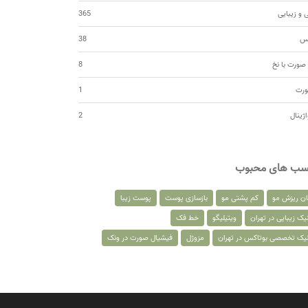
 و زیبایی
365
کس
38
صورت با نخ
8
ورت
1
اژینال
2
سب های محبوب
ان ریزش مو
کم پشتی مو
بازسازی پوست
پوست زیبا
یک زیبایی در تهران
ویتیلیگو
خط فک
نیک تخصصی بوتاکس در تهران
مزوژل
فیشیال صورت در ونک