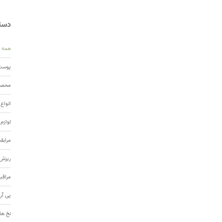
دسته
همه
پوست 
محصول
انواع
لوازم
مرابق
ریزش 
مراقب
پی آر
نخ ها