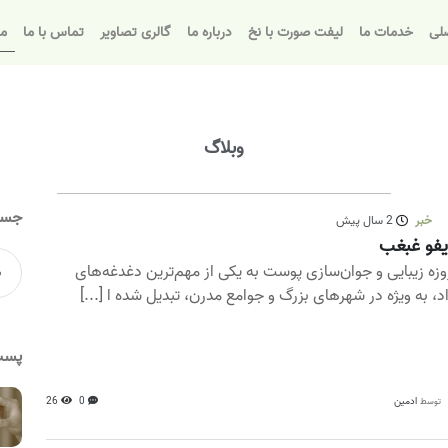
لی
خدمات ما
لیفت صورت با نخ
درباره ما
گالری تصاویر
تماس با ما
مق
وبلاگ
جست
خبر
2 سال پیش
فو غبغب
وزه زیبایی و جوان‌سازی پوست به یکی از مهم‌ترین دغدغه‌های
اد، به ویژه در شهرهای بزرگ و جوامع مدرن، تبدیل شده ا [...]
پست
ادمین
0
26
توسط