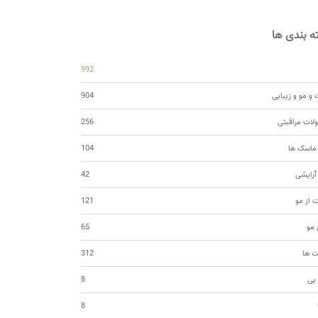
 بندی ها
992
و مو و زیبایی
904
ات مراقبتی
256
 ماسک ها
104
 آرایشی
42
ت از مو
121
مو
65
ت ها
312
 پی
8
8