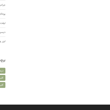
جراحی
بوتا
لیفت 
دیسپ
لیزر و
برچ
درم
کلین
کلی