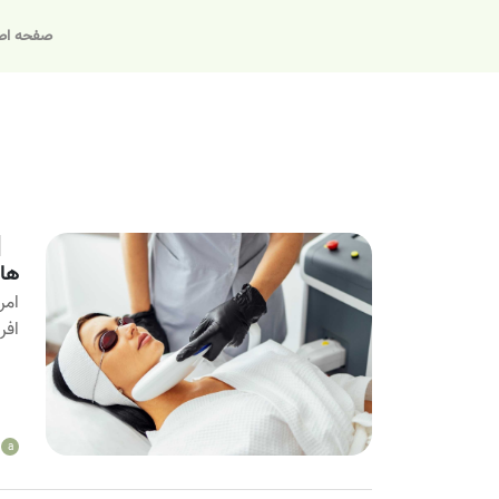
صفحه اص
های
امر
افر
a