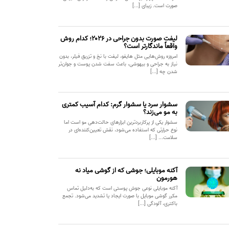
صورت است. زیبای [...]
لیفت صورت بدون جراحی در ۲۰۲۶؛ کدام روش
واقعاً ماندگارتر است؟
امروزه روش‌هایی مثل هایفو، لیفت با نخ و تزریق فیلر، بدون
نیاز به جراحی و بیهوشی، باعث سفت شدن پوست و جوان‌تر
شدن چه [...]
سشوار سرد یا سشوار گرم: کدام آسیب کمتری
به مو می‌زند؟
سشوار یکی از پرکاربردترین ابزارهای حالت‌دهی مو است اما
نوع حرارتی که استفاده می‌شود، نقش تعیین‌کننده‌ای در
سلامت... [...]
آکنه موبایلی؛ جوشی که از گوشی میاد نه
هورمون
آکنه موبایلی نوعی جوش پوستی است که به‌دلیل تماس
مکرر گوشی موبایل با صورت ایجاد یا تشدید می‌شود. تجمع
باکتری، آلودگی [...]