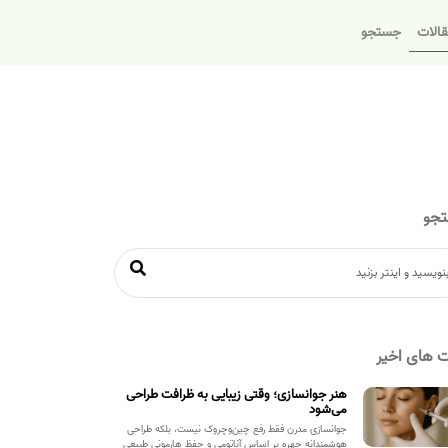
الات
جستجو
جو
 های اخیر
هنر جوانسازی؛ وقتی زیبایی به ظرافت طراحی
می‌شود
جوانسازی مدرن فقط رفع چین‌وچروک نیست، بلکه طراحی
هوشمندانه چهره بر اساس آناتومی و حفظ هارمونی طبیعی