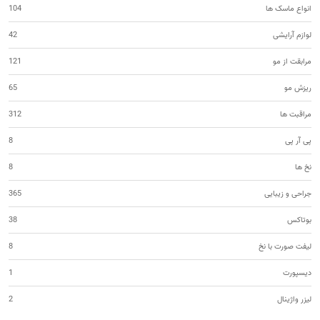
انواع ماسک ها
104
لوازم آرایشی
42
مرابقت از مو
121
ریزش مو
65
مراقبت ها
312
پی آر پی
8
نخ ها
8
جراحی و زیبایی
365
بوتاکس
38
لیفت صورت با نخ
8
دیسپورت
1
لیزر واژینال
2