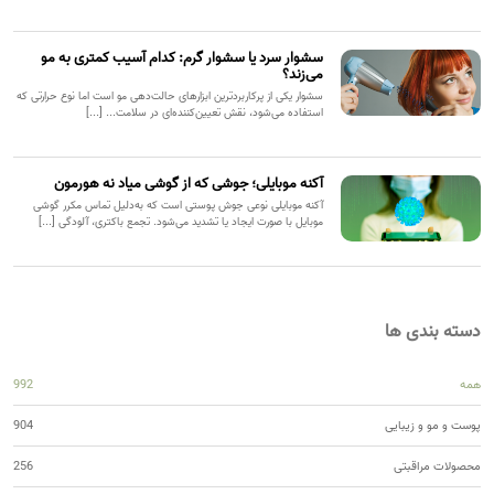
سشوار سرد یا سشوار گرم: کدام آسیب کمتری به مو
می‌زند؟
سشوار یکی از پرکاربردترین ابزارهای حالت‌دهی مو است اما نوع حرارتی که
استفاده می‌شود، نقش تعیین‌کننده‌ای در سلامت... [...]
آکنه موبایلی؛ جوشی که از گوشی میاد نه هورمون
آکنه موبایلی نوعی جوش پوستی است که به‌دلیل تماس مکرر گوشی
موبایل با صورت ایجاد یا تشدید می‌شود. تجمع باکتری، آلودگی [...]
دسته بندی ها
همه
992
پوست و مو و زیبایی
904
محصولات مراقبتی
256