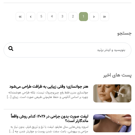
5
4
3
2
1
جستجو
پست های اخیر
هنر جوانسازی؛ وقتی زیبایی به ظرافت طراحی می‌شود
جوانسازی مدرن فقط رفع چین‌وچروک نیست، بلکه طراحی هوشمندانه
چهره بر اساس آناتومی و حفظ هارمونی طبیعی صورت است. زیبای [...]
لیفت صورت بدون جراحی در ۲۰۲۶؛ کدام روش واقعاً
ماندگارتر است؟
امروزه روش‌هایی مثل هایفو، لیفت با نخ و تزریق فیلر، بدون نیاز به
جراحی و بیهوشی، باعث سفت شدن پوست و جوان‌تر شدن چه [...]