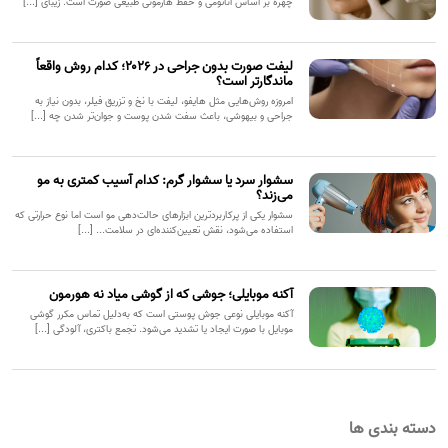
چهره بر اساس آناتومی و حفظ هارمونی طبیعی صورت است. زیبای [...]
لیفت صورت بدون جراحی در ۲۰۲۶؛ کدام روش واقعاً
ماندگارتر است؟
امروزه روش‌هایی مثل هایفو، لیفت با نخ و تزریق فیلر، بدون نیاز به
جراحی و بیهوشی، باعث سفت شدن پوست و جوان‌تر شدن چه [...]
سشوار سرد یا سشوار گرم: کدام آسیب کمتری به مو
می‌زند؟
سشوار یکی از پرکاربردترین ابزارهای حالت‌دهی مو است اما نوع حرارتی که
استفاده می‌شود، نقش تعیین‌کننده‌ای در سلامت... [...]
آکنه موبایلی؛ جوشی که از گوشی میاد نه هورمون
آکنه موبایلی نوعی جوش پوستی است که به‌دلیل تماس مکرر گوشی
موبایل با صورت ایجاد یا تشدید می‌شود. تجمع باکتری، آلودگی [...]
دسته بندی ها