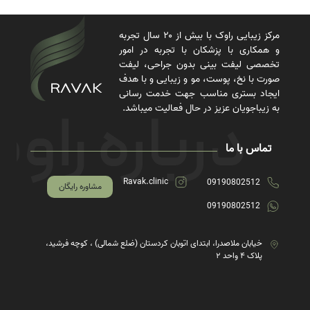
مرکز زیبایی راوک با بیش از ۲۰ سال تجربه
و همکاری با پزشکان با تجربه در امور
تخصصی لیفت بینی بدون جراحی، لیفت
صورت با نخ، پوست، مو و زیبایی و با هدف
ایجاد بستری مناسب جهت خدمت رسانی
به زیباجویان عزیز در حال فعالیت میباشد.
تماس با ما
Ravak.clinic
09190802512
مشاوره رایگان
09190802512
خیابان ملاصدرا، ابتدای اتوبان کردستان (ضلع شمالی) ، کوچه فرشید،
پلاک ۴ واحد ۲