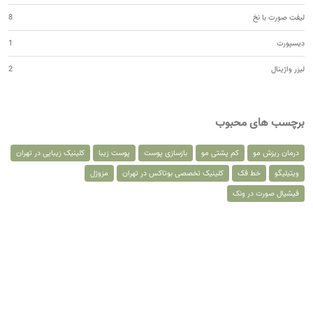
لیفت صورت با نخ
8
دیسپورت
1
لیزر واژینال
2
برچسب های محبوب
درمان ریزش مو
کم پشتی مو
بازسازی پوست
پوست زیبا
کلینیک زیبایی در تهران
ویتیلیگو
خط فک
کلینیک تخصصی بوتاکس در تهران
مزوژل
فیشیال صورت در ونک