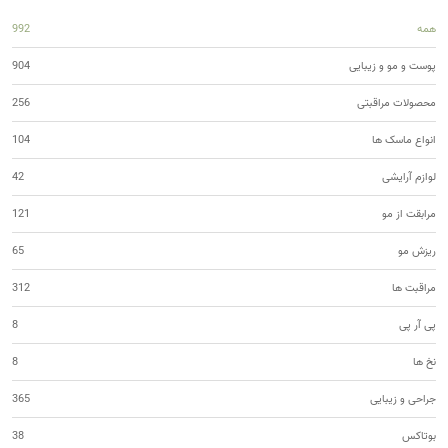
همه
992
پوست و مو و زیبایی
904
محصولات مراقبتی
256
انواع ماسک ها
104
لوازم آرایشی
42
مرابقت از مو
121
ریزش مو
65
مراقبت ها
312
پی آر پی
8
نخ ها
8
جراحی و زیبایی
365
بوتاکس
38