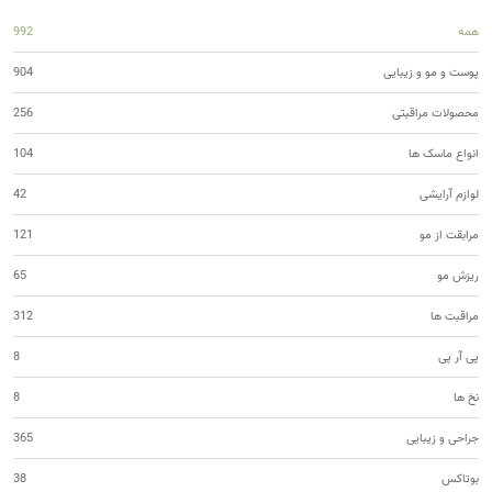
همه
992
پوست و مو و زیبایی
904
محصولات مراقبتی
256
انواع ماسک ها
104
لوازم آرایشی
42
مرابقت از مو
121
ریزش مو
65
مراقبت ها
312
پی آر پی
8
نخ ها
8
جراحی و زیبایی
365
بوتاکس
38