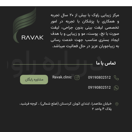
مرکز زیبایی راوک با بیش از ۲۰ سال تجربه
و همکاری با پزشکان با تجربه در امور
تخصصی لیفت بینی بدون جراحی، لیفت
صورت با نخ، پوست، مو و زیبایی و با هدف
ایجاد بستری مناسب جهت خدمت رسانی
به زیباجویان عزیز در حال فعالیت میباشد.
تماس با ما
Ravak.clinic
09190802512
مشاوره رایگان
09190802512
خیابان ملاصدرا، ابتدای اتوبان کردستان (ضلع شمالی) ، کوچه فرشید،
پلاک ۴ واحد ۲