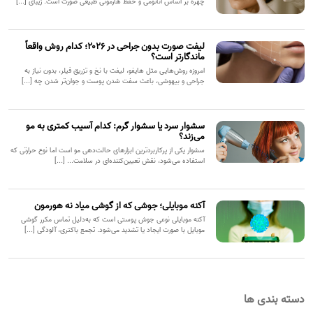
چهره بر اساس آناتومی و حفظ هارمونی طبیعی صورت است. زیبای [...]
لیفت صورت بدون جراحی در ۲۰۲۶؛ کدام روش واقعاً
ماندگارتر است؟
امروزه روش‌هایی مثل هایفو، لیفت با نخ و تزریق فیلر، بدون نیاز به
جراحی و بیهوشی، باعث سفت شدن پوست و جوان‌تر شدن چه [...]
سشوار سرد یا سشوار گرم: کدام آسیب کمتری به مو
می‌زند؟
سشوار یکی از پرکاربردترین ابزارهای حالت‌دهی مو است اما نوع حرارتی که
استفاده می‌شود، نقش تعیین‌کننده‌ای در سلامت... [...]
آکنه موبایلی؛ جوشی که از گوشی میاد نه هورمون
آکنه موبایلی نوعی جوش پوستی است که به‌دلیل تماس مکرر گوشی
موبایل با صورت ایجاد یا تشدید می‌شود. تجمع باکتری، آلودگی [...]
دسته بندی ها