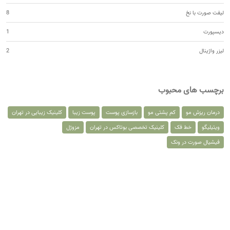
لیفت صورت با نخ
8
دیسپورت
1
لیزر واژینال
2
برچسب های محبوب
درمان ریزش مو
کم پشتی مو
بازسازی پوست
پوست زیبا
کلینیک زیبایی در تهران
ویتیلیگو
خط فک
کلینیک تخصصی بوتاکس در تهران
مزوژل
فیشیال صورت در ونک