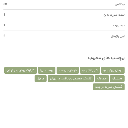
بوتاکس
38
لیفت صورت با نخ
8
دیسپورت
1
لیزر واژینال
2
برچسب های محبوب
درمان ریزش مو
کم پشتی مو
بازسازی پوست
پوست زیبا
کلینیک زیبایی در تهران
ویتیلیگو
خط فک
کلینیک تخصصی بوتاکس در تهران
مزوژل
فیشیال صورت در ونک