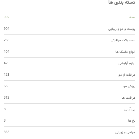
دسته بندی ها
همه
992
پوست و مو و زیبایی
904
محصولات مراقبتی
256
انواع ماسک ها
104
لوازم آرایشی
42
مرابقت از مو
121
ریزش مو
65
مراقبت ها
312
پی آر پی
8
نخ ها
8
جراحی و زیبایی
365