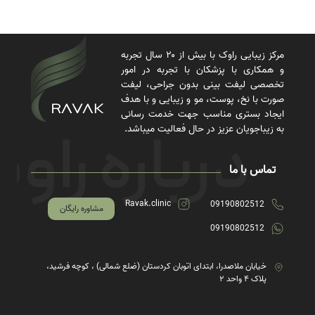
مرکز زیبایی راوک با بیش از ۲۰ سال تجربه
و همکاری با پزشکان با تجربه در امور
تخصصی لیفت بینی بدون جراحی، لیفت
صورت با نخ، پوست، مو و زیبایی و با هدف
ایجاد بستری مناسب جهت خدمت رسانی
به زیباجویان عزیز در حال فعالیت میباشد.
تماس با ما
Ravak.clinic
09190802512
مشاوره رایگان
09190802512
خیابان ملاصدرا، ابتدای اتوبان کردستان (ضلع شمالی) ، کوچه فرشید،
پلاک ۴ واحد ۲