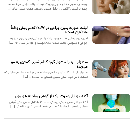
جوانسازی مدرن فقط رفع چین‌وچروک نیست، بلکه طراحی هوشمندانه
چهره بر اساس آناتومی و حفظ هارمونی طبیعی صورت است. زیبای [...]
لیفت صورت بدون جراحی در ۲۰۲۶؛ کدام روش واقعاً
ماندگارتر است؟
امروزه روش‌هایی مثل هایفو، لیفت با نخ و تزریق فیلر، بدون نیاز به
جراحی و بیهوشی، باعث سفت شدن پوست و جوان‌تر شدن چه [...]
سشوار سرد یا سشوار گرم: کدام آسیب کمتری به مو
می‌زند؟
سشوار یکی از پرکاربردترین ابزارهای حالت‌دهی مو است اما نوع حرارتی که
استفاده می‌شود، نقش تعیین‌کننده‌ای در سلامت... [...]
آکنه موبایلی؛ جوشی که از گوشی میاد نه هورمون
آکنه موبایلی نوعی جوش پوستی است که به‌دلیل تماس مکرر گوشی
موبایل با صورت ایجاد یا تشدید می‌شود. تجمع باکتری، آلودگی [...]