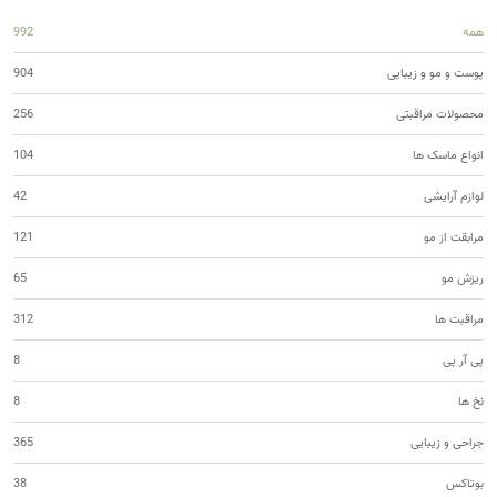
همه
992
پوست و مو و زیبایی
904
محصولات مراقبتی
256
انواع ماسک ها
104
لوازم آرایشی
42
مرابقت از مو
121
ریزش مو
65
مراقبت ها
312
پی آر پی
8
نخ ها
8
جراحی و زیبایی
365
بوتاکس
38