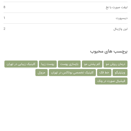
لیفت صورت با نخ
8
دیسپورت
1
لیزر واژینال
2
برچسب های محبوب
درمان ریزش مو
کم پشتی مو
بازسازی پوست
پوست زیبا
کلینیک زیبایی در تهران
ویتیلیگو
خط فک
کلینیک تخصصی بوتاکس در تهران
مزوژل
فیشیال صورت در ونک