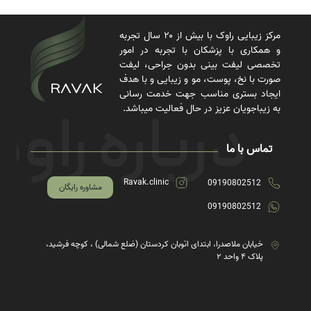
مرکز زیبایی راوک با بیش از ۲۰ سال تجربه
و همکاری با پزشکان با تجربه در امور
تخصصی لیفت بینی بدون جراحی، لیفت
صورت با نخ، پوست، مو و زیبایی و با هدف
ایجاد بستری مناسب جهت خدمت رسانی
به زیباجویان عزیز در حال فعالیت میباشد.
تماس با ما
Ravak.clinic
09190802512
مشاوره رایگان
09190802512
خیابان ملاصدرا، ابتدای اتوبان کردستان (ضلع شمالی) ، کوچه فرشید،
پلاک ۴ واحد ۲