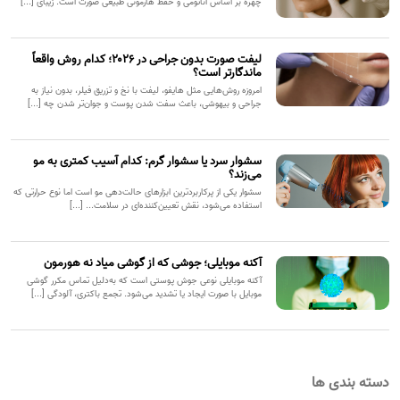
چهره بر اساس آناتومی و حفظ هارمونی طبیعی صورت است. زیبای [...]
لیفت صورت بدون جراحی در ۲۰۲۶؛ کدام روش واقعاً
ماندگارتر است؟
امروزه روش‌هایی مثل هایفو، لیفت با نخ و تزریق فیلر، بدون نیاز به
جراحی و بیهوشی، باعث سفت شدن پوست و جوان‌تر شدن چه [...]
سشوار سرد یا سشوار گرم: کدام آسیب کمتری به مو
می‌زند؟
سشوار یکی از پرکاربردترین ابزارهای حالت‌دهی مو است اما نوع حرارتی که
استفاده می‌شود، نقش تعیین‌کننده‌ای در سلامت... [...]
آکنه موبایلی؛ جوشی که از گوشی میاد نه هورمون
آکنه موبایلی نوعی جوش پوستی است که به‌دلیل تماس مکرر گوشی
موبایل با صورت ایجاد یا تشدید می‌شود. تجمع باکتری، آلودگی [...]
دسته بندی ها