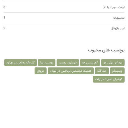
لیفت صورت با نخ
8
دیسپورت
1
لیزر واژینال
2
برچسب های محبوب
درمان ریزش مو
کم پشتی مو
بازسازی پوست
پوست زیبا
کلینیک زیبایی در تهران
ویتیلیگو
خط فک
کلینیک تخصصی بوتاکس در تهران
مزوژل
فیشیال صورت در ونک