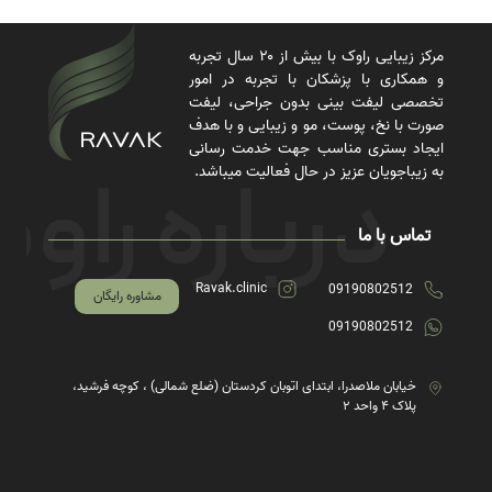
مرکز زیبایی راوک با بیش از ۲۰ سال تجربه
و همکاری با پزشکان با تجربه در امور
تخصصی لیفت بینی بدون جراحی، لیفت
صورت با نخ، پوست، مو و زیبایی و با هدف
ایجاد بستری مناسب جهت خدمت رسانی
به زیباجویان عزیز در حال فعالیت میباشد.
تماس با ما
Ravak.clinic
09190802512
مشاوره رایگان
09190802512
خیابان ملاصدرا، ابتدای اتوبان کردستان (ضلع شمالی) ، کوچه فرشید،
پلاک ۴ واحد ۲