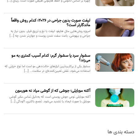
چهره بر اساس آناتومی و حفظ هارمونی طبیعی صورت است. زیبای [...]
لیفت صورت بدون جراحی در ۲۰۲۶؛ کدام روش واقعاً
ماندگارتر است؟
امروزه روش‌هایی مثل هایفو، لیفت با نخ و تزریق فیلر، بدون نیاز به
جراحی و بیهوشی، باعث سفت شدن پوست و جوان‌تر شدن چه [...]
سشوار سرد یا سشوار گرم: کدام آسیب کمتری به مو
می‌زند؟
سشوار یکی از پرکاربردترین ابزارهای حالت‌دهی مو است اما نوع حرارتی که
استفاده می‌شود، نقش تعیین‌کننده‌ای در سلامت... [...]
آکنه موبایلی؛ جوشی که از گوشی میاد نه هورمون
آکنه موبایلی نوعی جوش پوستی است که به‌دلیل تماس مکرر گوشی
موبایل با صورت ایجاد یا تشدید می‌شود. تجمع باکتری، آلودگی [...]
دسته بندی ها