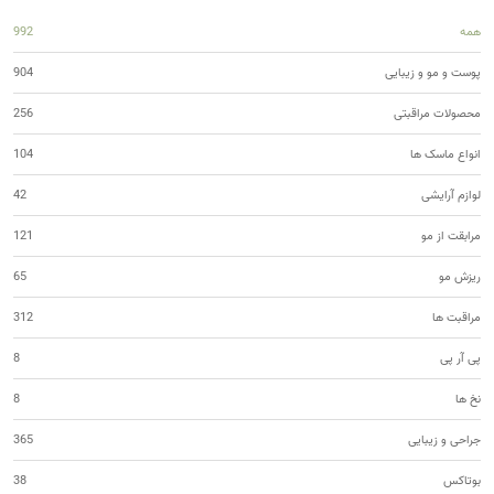
همه
992
پوست و مو و زیبایی
904
محصولات مراقبتی
256
انواع ماسک ها
104
لوازم آرایشی
42
مرابقت از مو
121
ریزش مو
65
مراقبت ها
312
پی آر پی
8
نخ ها
8
جراحی و زیبایی
365
بوتاکس
38