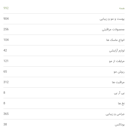
همه
992
پوست و مو و زیبایی
904
محصولات مراقبتی
256
انواع ماسک ها
104
لوازم آرایشی
42
مرابقت از مو
121
ریزش مو
65
مراقبت ها
312
پی آر پی
8
نخ ها
8
جراحی و زیبایی
365
بوتاکس
38