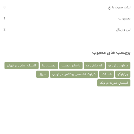
لیفت صورت با نخ
8
دیسپورت
1
لیزر واژینال
2
برچسب های محبوب
درمان ریزش مو
کم پشتی مو
بازسازی پوست
پوست زیبا
کلینیک زیبایی در تهران
ویتیلیگو
خط فک
کلینیک تخصصی بوتاکس در تهران
مزوژل
فیشیال صورت در ونک