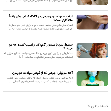
چهره بر اساس آناتومی و حفظ هارمونی طبیعی صورت است. زیبای [...]
لیفت صورت بدون جراحی در ۲۰۲۶؛ کدام روش واقعاً
ماندگارتر است؟
امروزه روش‌هایی مثل هایفو، لیفت با نخ و تزریق فیلر، بدون نیاز به
جراحی و بیهوشی، باعث سفت شدن پوست و جوان‌تر شدن چه [...]
سشوار سرد یا سشوار گرم: کدام آسیب کمتری به مو
می‌زند؟
سشوار یکی از پرکاربردترین ابزارهای حالت‌دهی مو است اما نوع حرارتی که
استفاده می‌شود، نقش تعیین‌کننده‌ای در سلامت... [...]
آکنه موبایلی؛ جوشی که از گوشی میاد نه هورمون
آکنه موبایلی نوعی جوش پوستی است که به‌دلیل تماس مکرر گوشی
موبایل با صورت ایجاد یا تشدید می‌شود. تجمع باکتری، آلودگی [...]
دسته بندی ها