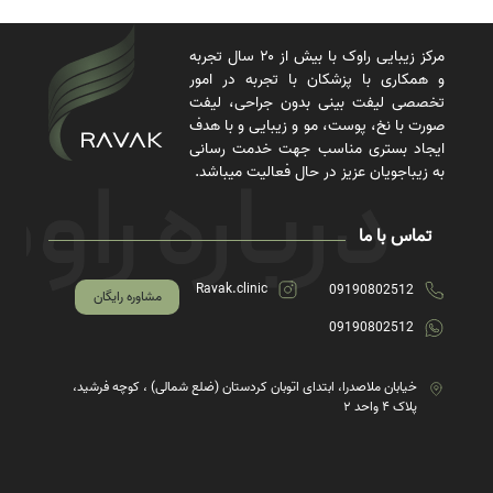
مرکز زیبایی راوک با بیش از ۲۰ سال تجربه
و همکاری با پزشکان با تجربه در امور
تخصصی لیفت بینی بدون جراحی، لیفت
صورت با نخ، پوست، مو و زیبایی و با هدف
ایجاد بستری مناسب جهت خدمت رسانی
به زیباجویان عزیز در حال فعالیت میباشد.
تماس با ما
Ravak.clinic
09190802512
مشاوره رایگان
09190802512
خیابان ملاصدرا، ابتدای اتوبان کردستان (ضلع شمالی) ، کوچه فرشید،
پلاک ۴ واحد ۲