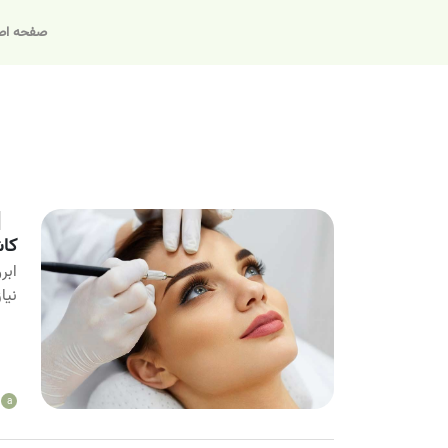
صفحه اص
کاش
ابر
نیا
a