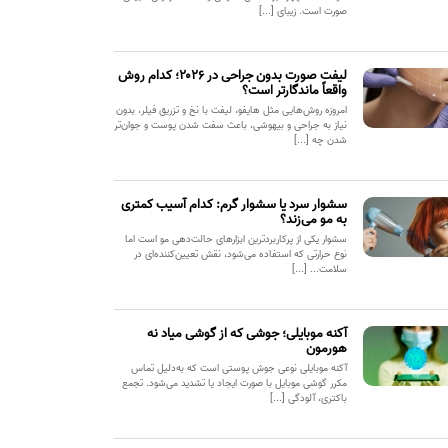
صورت است. زیبای [...]
لیفت صورت بدون جراحی در ۲۰۲۶؛ کدام روش
واقعاً ماندگارتر است؟
امروزه روش‌هایی مثل هایفو، لیفت با نخ و تزریق فیلر، بدون
نیاز به جراحی و بیهوشی، باعث سفت شدن پوست و جوان‌تر
شدن چه [...]
سشوار سرد یا سشوار گرم: کدام آسیب کمتری
به مو می‌زند؟
سشوار یکی از پرکاربردترین ابزارهای حالت‌دهی مو است اما
نوع حرارتی که استفاده می‌شود، نقش تعیین‌کننده‌ای در
سلامت... [...]
آکنه موبایلی؛ جوشی که از گوشی میاد نه
هورمون
آکنه موبایلی نوعی جوش پوستی است که به‌دلیل تماس
مکرر گوشی موبایل با صورت ایجاد یا تشدید می‌شود. تجمع
باکتری، آلودگی [...]