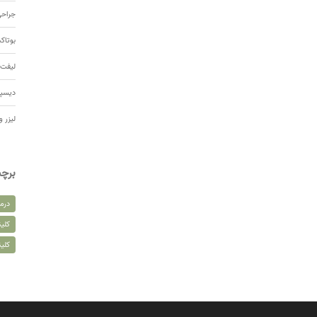
جراحی
بوتا
لیفت 
دیسپ
لیزر و
برچ
درم
کلین
کلی