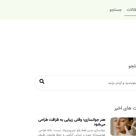
الات
جستجو
جو
 های اخیر
هنر جوانسازی؛ وقتی زیبایی به ظرافت طراحی
می‌شود
جوانسازی مدرن فقط رفع چین‌وچروک نیست، بلکه طراحی
هوشمندانه چهره بر اساس آناتومی و حفظ هارمونی طبیعی