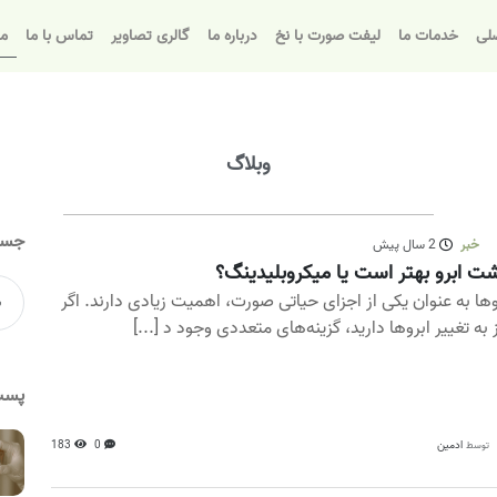
لی
خدمات ما
لیفت صورت با نخ
درباره ما
گالری تصاویر
تماس با ما
مق
وبلاگ
جست
خبر
2 سال پیش
ت ابرو بهتر است یا میکروبلیدینگ؟
وها به عنوان یکی از اجزای حیاتی صورت، اهمیت زیادی دارند. اگر
ز به تغییر ابروها دارید، گزینه‌های متعددی وجود د [...]
پست
ادمین
0
183
توسط