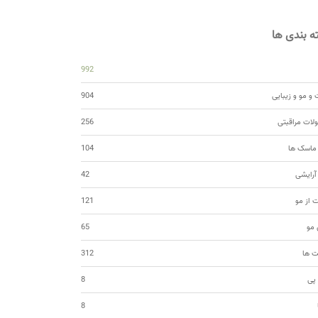
 بندی ها
992
و مو و زیبایی
904
ات مراقبتی
256
 ماسک ها
104
 آرایشی
42
ت از مو
121
مو
65
ت ها
312
 پی
8
8