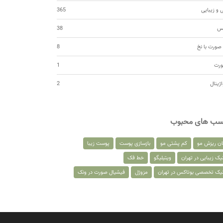
 و زیبایی
365
کس
38
صورت با نخ
8
ورت
1
اژینال
2
سب های محبوب
ان ریزش مو
کم پشتی مو
بازسازی پوست
پوست زیبا
یک زیبایی در تهران
ویتیلیگو
خط فک
نیک تخصصی بوتاکس در تهران
مزوژل
فیشیال صورت در ونک