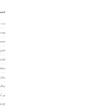
دسته
همه
پوست 
محصول
انواع
لوازم
مرابق
ریزش 
مراقب
پی آر
نخ ها