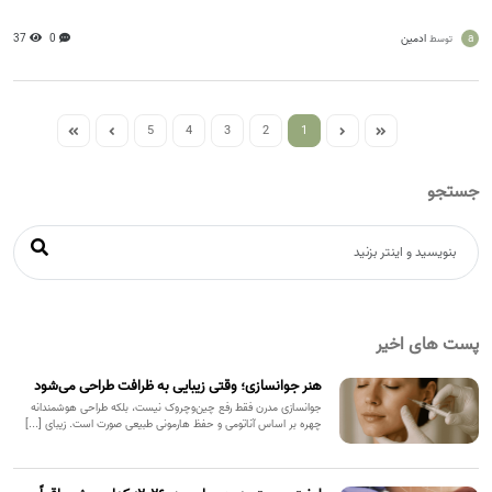
a
ادمین
0
37
توسط
5
4
3
2
1
جستجو
پست های اخیر
هنر جوانسازی؛ وقتی زیبایی به ظرافت طراحی می‌شود
جوانسازی مدرن فقط رفع چین‌وچروک نیست، بلکه طراحی هوشمندانه
چهره بر اساس آناتومی و حفظ هارمونی طبیعی صورت است. زیبای [...]