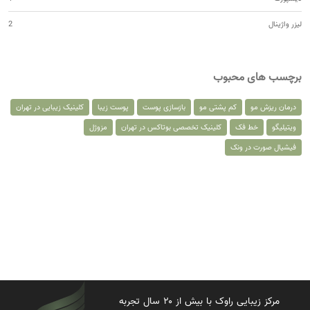
لیزر واژینال
2
برچسب های محبوب
درمان ریزش مو
کم پشتی مو
بازسازی پوست
پوست زیبا
کلینیک زیبایی در تهران
ویتیلیگو
خط فک
کلینیک تخصصی بوتاکس در تهران
مزوژل
فیشیال صورت در ونک
مرکز زیبایی راوک با بیش از ۲۰ سال تجربه