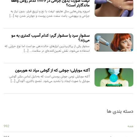
لیفت صورت بدون جراحی در ۲۰۲۶؛ کدام روش واقعاً
ماندگارتر است؟
امروزه روش‌هایی مثل هایفو، لیفت با نخ و تزریق فیلر، بدون نیاز به
جراحی و بیهوشی، باعث سفت شدن پوست و جوان‌تر شدن چه [...]
سشوار سرد یا سشوار گرم: کدام آسیب کمتری به مو
می‌زند؟
سشوار یکی از پرکاربردترین ابزارهای حالت‌دهی مو است اما نوع حرارتی که
استفاده می‌شود، نقش تعیین‌کننده‌ای در سلامت... [...]
آکنه موبایلی؛ جوشی که از گوشی میاد نه هورمون
آکنه موبایلی نوعی جوش پوستی است که به‌دلیل تماس مکرر گوشی
موبایل با صورت ایجاد یا تشدید می‌شود. تجمع باکتری، آلودگی [...]
دسته بندی ها
همه
992