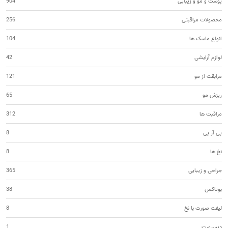
پوست و مو و زیبایی
904
محصولات مراقبتی
256
انواع ماسک ها
104
لوازم آرایشی
42
مرابقت از مو
121
ریزش مو
65
مراقبت ها
312
پی آر پی
8
نخ ها
8
جراحی و زیبایی
365
بوتاکس
38
لیفت صورت با نخ
8
دیسپورت
1