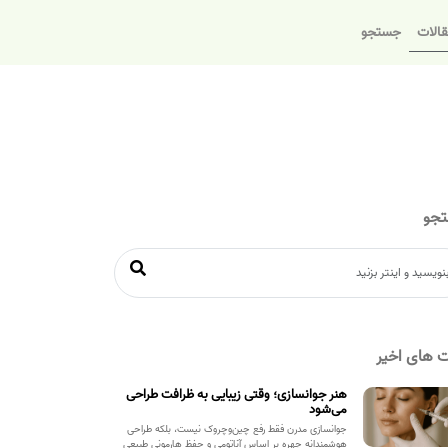
الات
جستجو
جو
 های اخیر
هنر جوانسازی؛ وقتی زیبایی به ظرافت طراحی
می‌شود
جوانسازی مدرن فقط رفع چین‌وچروک نیست، بلکه طراحی
هوشمندانه چهره بر اساس آناتومی و حفظ هارمونی طبیعی