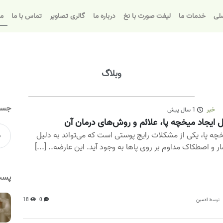
لی
خدمات ما
لیفت صورت با نخ
درباره ما
گالری تصاویر
تماس با ما
مق
وبلاگ
جست
خبر
1 سال پیش
 ایجاد میخچه پا، علائم و روش‌های درمان آن
چه پا، یکی از مشکلات رایج پوستی است که می‌تواند به دلیل
ر و اصطکاک مداوم بر روی پاها به وجود آید. این عارضه.. [...]
پست
ادمین
0
18
توسط