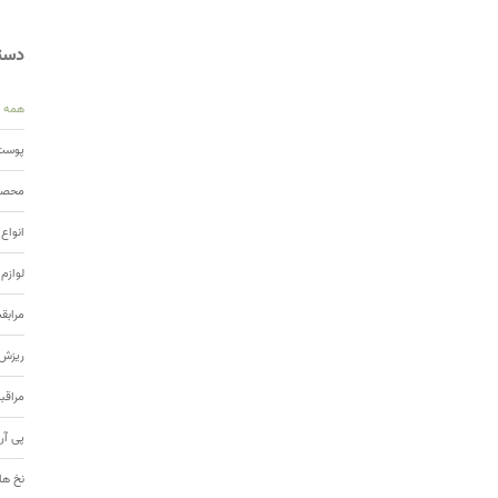
دسته
همه
پوست 
محصول
انواع
لوازم
مرابق
ریزش 
مراقب
پی آر
نخ ها