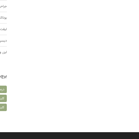
جراحی
بوتا
لیفت 
دیسپ
لیزر و
برچ
درم
کلین
کلی