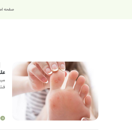
صفحه اص
علل
میخ
فشا
a