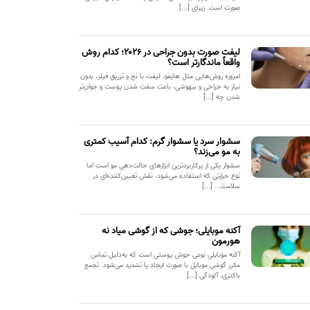
صورت است. زیبای [...]
لیفت صورت بدون جراحی در ۲۰۲۶؛ کدام روش
واقعاً ماندگارتر است؟
امروزه روش‌هایی مثل هایفو، لیفت با نخ و تزریق فیلر، بدون
نیاز به جراحی و بیهوشی، باعث سفت شدن پوست و جوان‌تر
شدن چه [...]
سشوار سرد یا سشوار گرم: کدام آسیب کمتری
به مو می‌زند؟
سشوار یکی از پرکاربردترین ابزارهای حالت‌دهی مو است اما
نوع حرارتی که استفاده می‌شود، نقش تعیین‌کننده‌ای در
سلامت... [...]
آکنه موبایلی؛ جوشی که از گوشی میاد نه
هورمون
آکنه موبایلی نوعی جوش پوستی است که به‌دلیل تماس
مکرر گوشی موبایل با صورت ایجاد یا تشدید می‌شود. تجمع
باکتری، آلودگی [...]