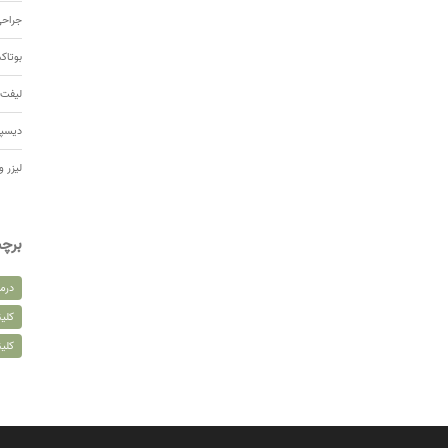
جراحی
بوتا
لیفت 
دیسپ
لیزر و
برچ
درم
کلین
کلی