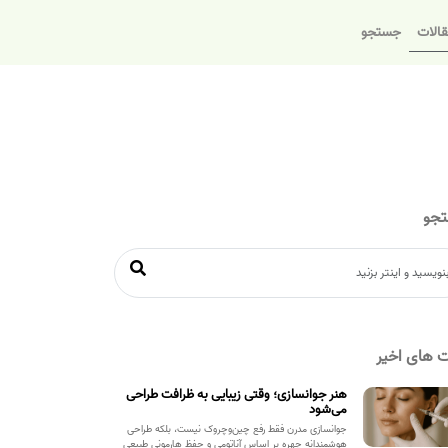
الات
جستجو
جو
 های اخیر
هنر جوانسازی؛ وقتی زیبایی به ظرافت طراحی
می‌شود
جوانسازی مدرن فقط رفع چین‌وچروک نیست، بلکه طراحی
هوشمندانه چهره بر اساس آناتومی و حفظ هارمونی طبیعی