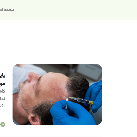
صفحه اص
پای
مو
ندا
تکن
a