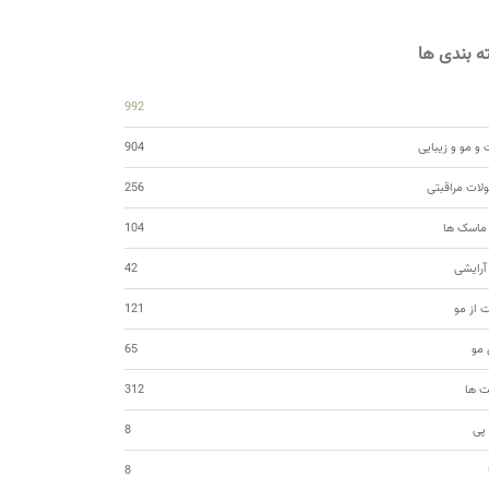
 بندی ها
992
و مو و زیبایی
904
ات مراقبتی
256
 ماسک ها
104
 آرایشی
42
ت از مو
121
مو
65
ت ها
312
 پی
8
8