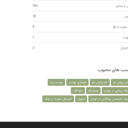
 و زیبایی
365
کس
38
صورت با نخ
8
ورت
1
اژینال
2
سب های محبوب
ان ریزش مو
کم پشتی مو
بازسازی پوست
پوست زیبا
یک زیبایی در تهران
ویتیلیگو
خط فک
نیک تخصصی بوتاکس در تهران
مزوژل
فیشیال صورت در ونک