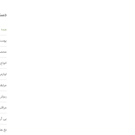
دسته
همه
پوست 
محصول
انواع
لوازم
مرابق
ریزش 
مراقب
پی آر
نخ ها