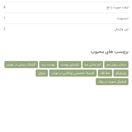
لیفت صورت با نخ
8
دیسپورت
1
لیزر واژینال
2
برچسب های محبوب
درمان ریزش مو
کم پشتی مو
بازسازی پوست
پوست زیبا
کلینیک زیبایی در تهران
ویتیلیگو
خط فک
کلینیک تخصصی بوتاکس در تهران
مزوژل
فیشیال صورت در ونک