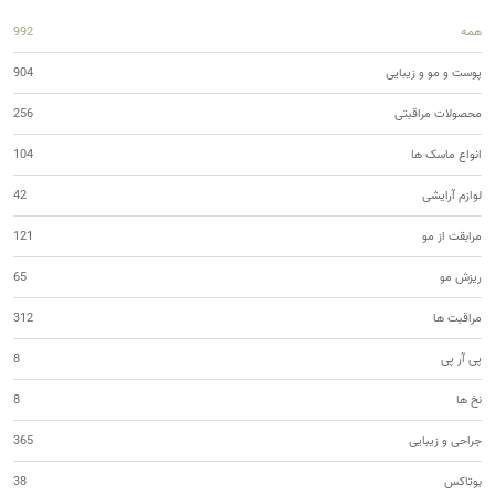
همه
992
پوست و مو و زیبایی
904
محصولات مراقبتی
256
انواع ماسک ها
104
لوازم آرایشی
42
مرابقت از مو
121
ریزش مو
65
مراقبت ها
312
پی آر پی
8
نخ ها
8
جراحی و زیبایی
365
بوتاکس
38