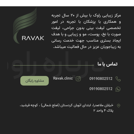
مرکز زیبایی راوک با بیش از ۲۰ سال تجربه
و همکاری با پزشکان با تجربه در امور
تخصصی لیفت بینی بدون جراحی، لیفت
صورت با نخ، پوست، مو و زیبایی و با هدف
ایجاد بستری مناسب جهت خدمت رسانی
به زیباجویان عزیز در حال فعالیت میباشد.
تماس با ما
Ravak.clinic
09190802512
مشاوره رایگان
09190802512
خیابان ملاصدرا، ابتدای اتوبان کردستان (ضلع شمالی) ، کوچه فرشید،
پلاک ۴ واحد ۲