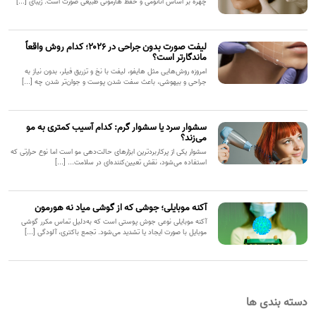
چهره بر اساس آناتومی و حفظ هارمونی طبیعی صورت است. زیبای [...]
لیفت صورت بدون جراحی در ۲۰۲۶؛ کدام روش واقعاً
ماندگارتر است؟
امروزه روش‌هایی مثل هایفو، لیفت با نخ و تزریق فیلر، بدون نیاز به
جراحی و بیهوشی، باعث سفت شدن پوست و جوان‌تر شدن چه [...]
سشوار سرد یا سشوار گرم: کدام آسیب کمتری به مو
می‌زند؟
سشوار یکی از پرکاربردترین ابزارهای حالت‌دهی مو است اما نوع حرارتی که
استفاده می‌شود، نقش تعیین‌کننده‌ای در سلامت... [...]
آکنه موبایلی؛ جوشی که از گوشی میاد نه هورمون
آکنه موبایلی نوعی جوش پوستی است که به‌دلیل تماس مکرر گوشی
موبایل با صورت ایجاد یا تشدید می‌شود. تجمع باکتری، آلودگی [...]
دسته بندی ها