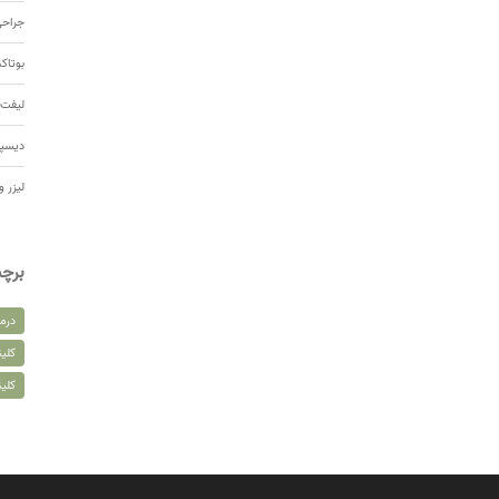
جراحی
بوتا
لیفت 
دیسپ
لیزر و
برچ
درم
کلین
کلی