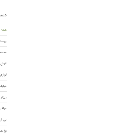
دسته
همه
پوست 
محصول
انواع
لوازم
مرابق
ریزش 
مراقب
پی آر
نخ ها