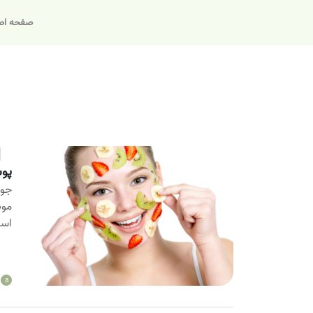
صفحه اص
پوس
جوا
موض
است
a