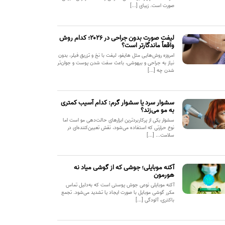
صورت است. زیبای [...]
لیفت صورت بدون جراحی در ۲۰۲۶؛ کدام روش
واقعاً ماندگارتر است؟
امروزه روش‌هایی مثل هایفو، لیفت با نخ و تزریق فیلر، بدون
نیاز به جراحی و بیهوشی، باعث سفت شدن پوست و جوان‌تر
شدن چه [...]
سشوار سرد یا سشوار گرم: کدام آسیب کمتری
به مو می‌زند؟
سشوار یکی از پرکاربردترین ابزارهای حالت‌دهی مو است اما
نوع حرارتی که استفاده می‌شود، نقش تعیین‌کننده‌ای در
سلامت... [...]
آکنه موبایلی؛ جوشی که از گوشی میاد نه
هورمون
آکنه موبایلی نوعی جوش پوستی است که به‌دلیل تماس
مکرر گوشی موبایل با صورت ایجاد یا تشدید می‌شود. تجمع
باکتری، آلودگی [...]