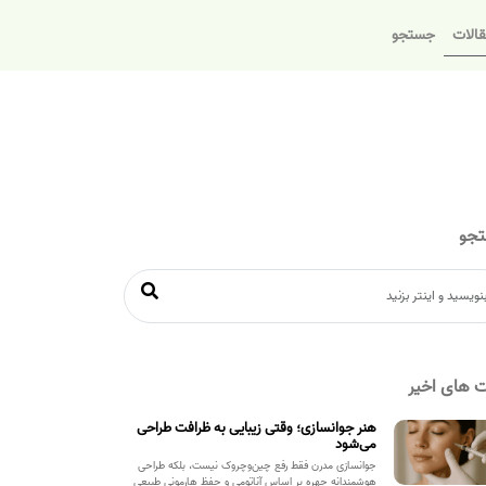
الات
جستجو
جو
 های اخیر
هنر جوانسازی؛ وقتی زیبایی به ظرافت طراحی
می‌شود
جوانسازی مدرن فقط رفع چین‌وچروک نیست، بلکه طراحی
هوشمندانه چهره بر اساس آناتومی و حفظ هارمونی طبیعی