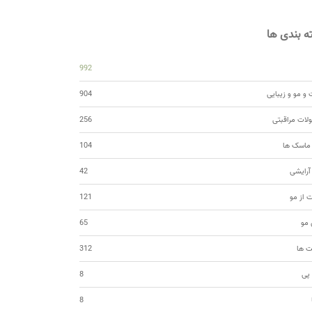
 بندی ها
992
و مو و زیبایی
904
ات مراقبتی
256
 ماسک ها
104
 آرایشی
42
ت از مو
121
مو
65
ت ها
312
 پی
8
8