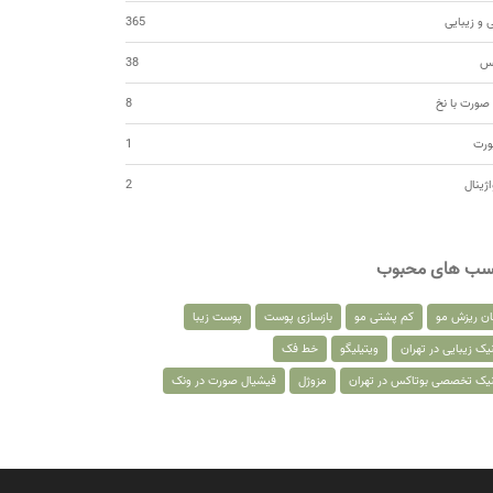
 و زیبایی
365
کس
38
صورت با نخ
8
ورت
1
اژینال
2
سب های محبوب
ان ریزش مو
کم پشتی مو
بازسازی پوست
پوست زیبا
یک زیبایی در تهران
ویتیلیگو
خط فک
نیک تخصصی بوتاکس در تهران
مزوژل
فیشیال صورت در ونک