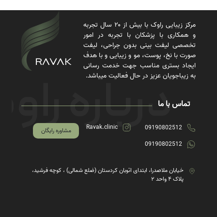
مرکز زیبایی راوک با بیش از ۲۰ سال تجربه
و همکاری با پزشکان با تجربه در امور
تخصصی لیفت بینی بدون جراحی، لیفت
صورت با نخ، پوست، مو و زیبایی و با هدف
ایجاد بستری مناسب جهت خدمت رسانی
به زیباجویان عزیز در حال فعالیت میباشد.
تماس با ما
Ravak.clinic
09190802512
مشاوره رایگان
09190802512
خیابان ملاصدرا، ابتدای اتوبان کردستان (ضلع شمالی) ، کوچه فرشید،
پلاک ۴ واحد ۲