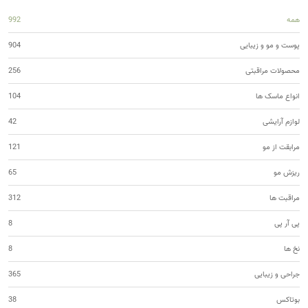
همه
992
پوست و مو و زیبایی
904
محصولات مراقبتی
256
انواع ماسک ها
104
لوازم آرایشی
42
مرابقت از مو
121
ریزش مو
65
مراقبت ها
312
پی آر پی
8
نخ ها
8
جراحی و زیبایی
365
بوتاکس
38