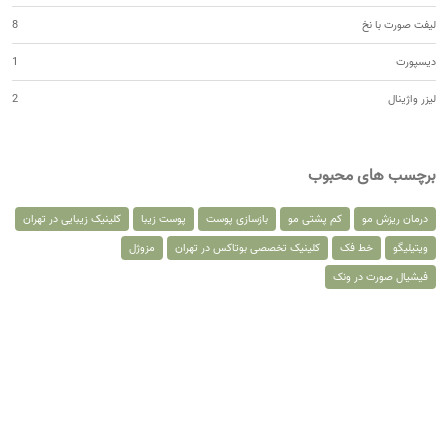
لیفت صورت با نخ
8
دیسپورت
1
لیزر واژینال
2
برچسب های محبوب
درمان ریزش مو
کم پشتی مو
بازسازی پوست
پوست زیبا
کلینیک زیبایی در تهران
ویتیلیگو
خط فک
کلینیک تخصصی بوتاکس در تهران
مزوژل
فیشیال صورت در ونک