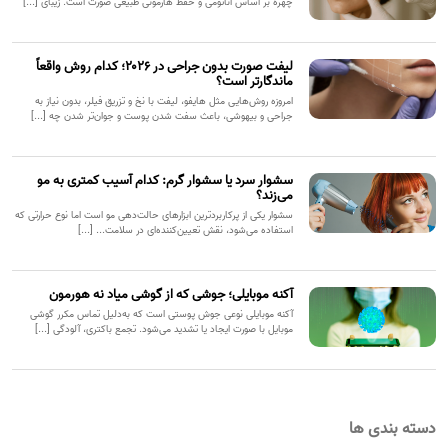
چهره بر اساس آناتومی و حفظ هارمونی طبیعی صورت است. زیبای [...]
لیفت صورت بدون جراحی در ۲۰۲۶؛ کدام روش واقعاً
ماندگارتر است؟
امروزه روش‌هایی مثل هایفو، لیفت با نخ و تزریق فیلر، بدون نیاز به
جراحی و بیهوشی، باعث سفت شدن پوست و جوان‌تر شدن چه [...]
سشوار سرد یا سشوار گرم: کدام آسیب کمتری به مو
می‌زند؟
سشوار یکی از پرکاربردترین ابزارهای حالت‌دهی مو است اما نوع حرارتی که
استفاده می‌شود، نقش تعیین‌کننده‌ای در سلامت... [...]
آکنه موبایلی؛ جوشی که از گوشی میاد نه هورمون
آکنه موبایلی نوعی جوش پوستی است که به‌دلیل تماس مکرر گوشی
موبایل با صورت ایجاد یا تشدید می‌شود. تجمع باکتری، آلودگی [...]
دسته بندی ها